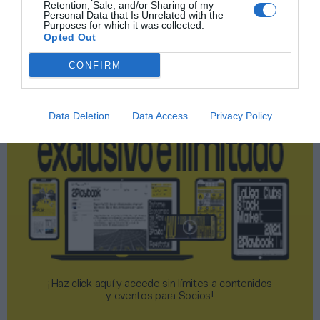
Retention, Sale, and/or Sharing of my
Publicidad
Personal Data that Is Unrelated with the
Purposes for which it was collected.
Opted Out
2P
2Playbook Club
CONFIRM
Data Deletion
Data Access
Privacy Policy
¡Haz click aquí y accede sin límites a contenidos
y eventos para Socios!​​​​​​​