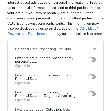
interest-based ads based on personal information utilized by
us or personal information disclosed to third parties prior to
Añadir
2Playbook
como fuente preferida de Google
your opt-out. You may separately opt-out of the further
de forma gratuita
disclosure of your personal information by third parties on the
Mantente informado con las últimas noticias de actualidad.
IAB’s list of downstream participants. This information may
ACTIVAR AHORA
also be disclosed by us to third parties on the
IAB’s List of
Downstream Participants
that may further disclose it to other
third parties.
Compartir
Personal Data Processing Opt Outs
Imprimir
I want to opt-out of the Sharing of my
personal data.
Opted In
Índex
2P
I want to opt-out of the Sale of my
Personal Data.
MLS
Opted In
Start ups deportivas
I want to opt-out of processing my
Personal Data for Targeted Advertising.
Opted In
I want to opt-out of Collection, Use,