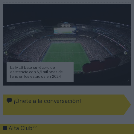
La MLS bate su récord de
asistencia con 6,5 millones de
fans en los estadios en 2024
¡Únete a la conversación!
2P
Alta Club