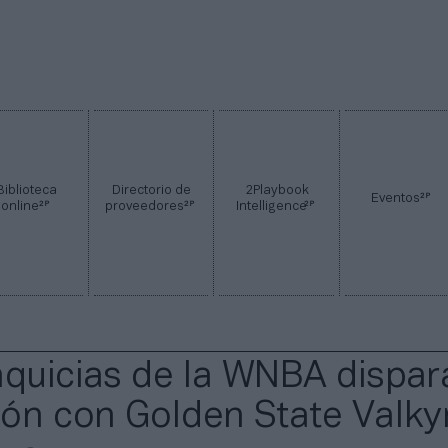
Biblioteca
Directorio de
2Playbook
2P
Eventos
2P
2P
2P
online
proveedores
Intelligence
nquicias de la WNBA dispar
ión con Golden State Valky