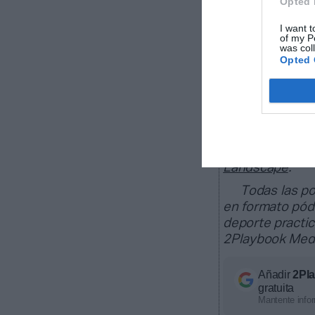
Opted 
que entraron en
53% superior a 
I want t
of my P
was col
Opted 
¿Aún no sa
PRO Wome
2025 celebra su
Barcelona, va 
negocio que ge
Landscape
.
Todas las p
en formato pód
deporte practi
2Playbook Med
Añadir
2Pl
gratuita
Mantente infor