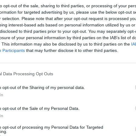
a liga fue de 50 millones, diez veces menos, incluyen
to opt-out of the sale, sharing to third parties, or processing of your per
el equipo y en
su propio training facility
. Por detrás 
formation for targeted advertising by us, please use the below opt-out s
rty
, actuales campeonas, con 420 millones de dólare
r selection. Please note that after your opt-out request is processed y
 de euros), según
Sportico
. Las Liberty, sin embargo,
eing interest-based ads based on personal information utilized by us or
 millones de dólares (387,6 millones de euros)
con l
disclosed to third parties prior to your opt-out. You may separately opt-
ionistas minoritarios
.
losure of your personal information by third parties on the IAB’s list of
. This information may also be disclosed by us to third parties on the
IA
a sucedido con
Seattle Storm
. Sportico valora el eq
Participants
that may further disclose it to other third parties.
 dólares (245,5 millones de euros), pero con la entr
intos
accionistas minoritarios este mismo mes
ya se
5 millones de dólares
(331,6 millones de euros). Supe
l Data Processing Opt Outs
r
, el equipo que más crece en 2024, hasta alcanzar 
ares (288,6 millones de euros) y
Las Vegas Aces
, co
o opt-out of the Sharing of my personal data.
ares (249,8 millones de euros).
In
o, los
ingresos
que lograron las doce franquicias en 
que aún no estaban activas) fueron de 242,6 millones
o opt-out of the Sale of my Personal Data.
llones de euros), a una
media de 20,22 millones de 
In
incipal problema de la WNBA es que apenas reparte 2,
5 millones de euros) por equipo, debido a que el 60% 
to opt-out of processing my Personal Data for Targeted
ing.
 en manos de los propietarios de la NBA y el grupo de