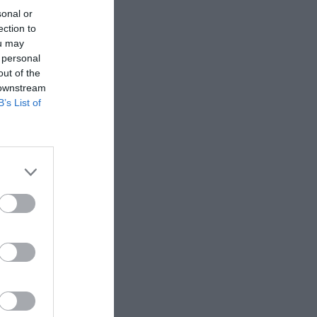
do las
sonal or
figuran las
ection to
s
ou may
 se han
 personal
a última
out of the
 downstream
B’s List of
uipo en
ada en su
 ha
raría así
335
n 290
2024 (sin
 de
dólares
5 millones
del capital
 inversores