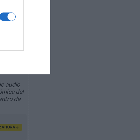
s es un
ero de
n
micas al
ts
de audio
ómica del
ntro de
R AHORA