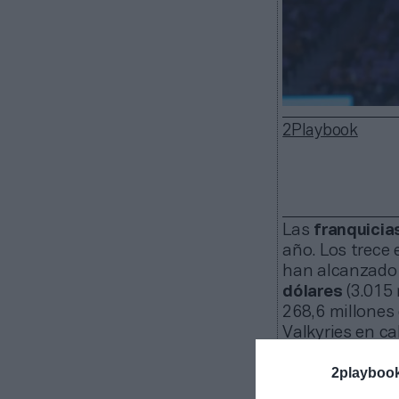
2Playbook
Las
franquicia
año. Los trece
han alcanzado 
dólares
(3.015 
268,6 millones 
Valkyries en ca
Las
Valkyri
2playboo
de euros). Esta