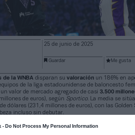
25 de junio de 2025
Guardar
Me gusta
s de la WNBA
disparan su
valoración
un 186% en ap
 equipos de la liga estadounidense de baloncesto fe
un valor de mercado agregado de casi
3.500 millone
millones de euros), según
Sportico
. La media se sitú
de dólares (231,4 millones de euros), con las Golden
beza incluso sin debutar.
es
se han tasado en
500 millones de dólares
(430,7 
k -
Do Not Process My Personal Information
 es su primera temporada, y el
fee
que se estima que