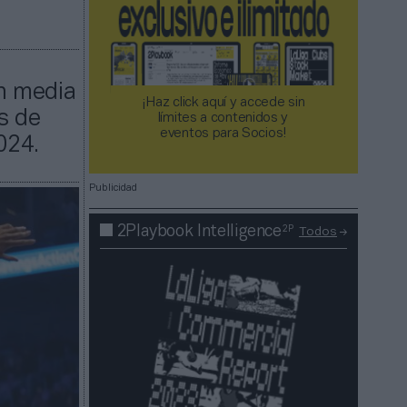
n media
¡Haz click aquí y accede sin
s de
límites a contenidos y
eventos para Socios!​​​​​​​
024.
Publicidad
2P
2Playbook Intelligence
Todos