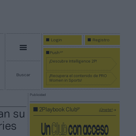
Login
Registro
Menú
2P
Push
¡Descubre Intelligence 2P!
Buscar
¡Recupera el contenido de PRO
Women in Sports!
Publicidad
2P
2Playbook Club
¡Únete!
an su
ries