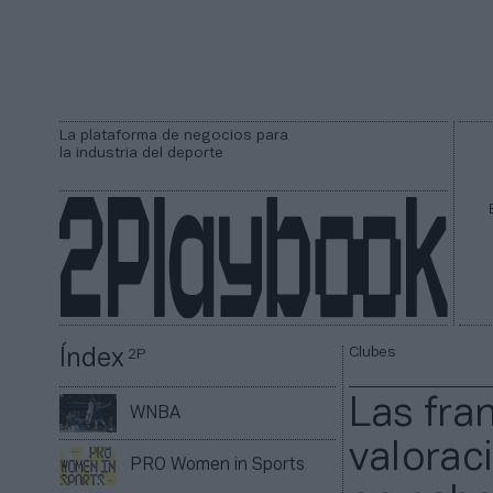
La plataforma de negocios para
la industria del deporte
Clubes
Índex
2P
Las fra
WNBA
valorac
PRO Women in Sports