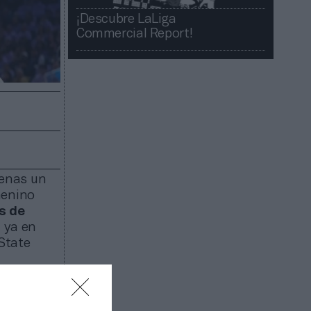
¡Descubre LaLiga
Commercial Report!​​
enas un
menino
s de
a ya en
 State
millones
 se pagó