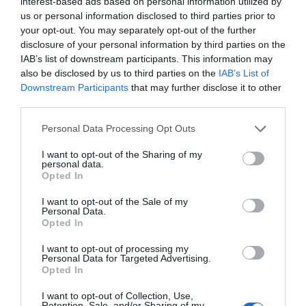
interest-based ads based on personal information utilized by
us or personal information disclosed to third parties prior to
Añadir
2Playbook
como fuente preferida de Google
your opt-out. You may separately opt-out of the further
de forma gratuita
Mantente informado con las últimas noticias de actualidad.
disclosure of your personal information by third parties on the
ACTIVAR AHORA
IAB’s list of downstream participants. This information may
also be disclosed by us to third parties on the
IAB’s List of
Downstream Participants
that may further disclose it to other
third parties.
Compartir
Personal Data Processing Opt Outs
Imprimir
I want to opt-out of the Sharing of my
personal data.
Índex
2P
Opted In
I want to opt-out of the Sale of my
NWSL
Personal Data.
Opted In
MLS
I want to opt-out of processing my
Personal Data for Targeted Advertising.
Opted In
I want to opt-out of Collection, Use,
Publicidad
Retention, Sale, and/or Sharing of my