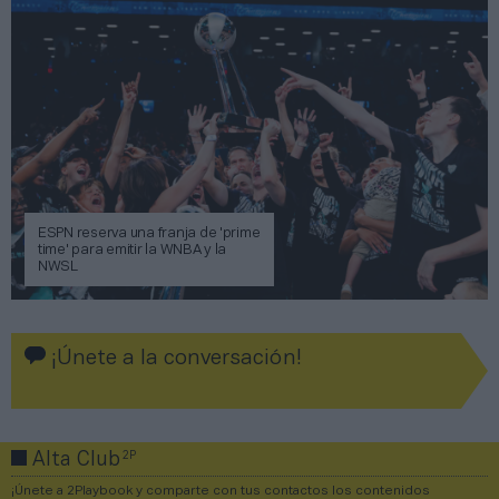
ESPN reserva una franja de 'prime
time' para emitir la WNBA y la
NWSL
¡Únete a la conversación!
2P
Alta Club
¡Únete a 2Playbook y comparte con tus contactos los contenidos