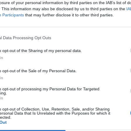
losure of your personal information by third parties on the IAB’s list of
l 7 de febrero, será sin devolución de aportaciones y 
. This information may also be disclosed by us to third parties on the
IA
ón del valor nominal de las acciones en la suma de 0
Participants
that may further disclose it to other third parties.
ún recoge el Boletín Oficial del Registro Mercantil (
Hércules CF espera restablecer el equilibrio entre el c
 junio de 2021 ascendía a 33,1 millones de euros) y s
l Data Processing Opt Outs
o (presentaba unos números rojos de 14,4 millones).
é que el nuevo capital social del club pase a ser de
o opt-out of the Sharing of my personal data.
s de euros
.
In
onado
es CF ampliará capital hasta 4,3 millones tras descender a cuarta divis
o opt-out of the Sale of my Personal Data.
In
 entidad llevará a votación de sus accionistas la a
to opt-out of processing my Personal Data for Targeted
ing.
 anuales reformuladas correspondientes al ejercicio
In
pérdidas de 3,3 millones, y las del ejercicio 2021-20
ce su resultado. En la misma junta se volverá a som
o opt-out of Collection, Use, Retention, Sale, and/or Sharing
ersonal Data that Is Unrelated with the Purposes for which it
pliación de capital por compensación de créditos
p
lected.
llones de euros
,
que ya se había aprobado en el ver
Out
rresponde al impulso proporcionado por Zassh Tecn