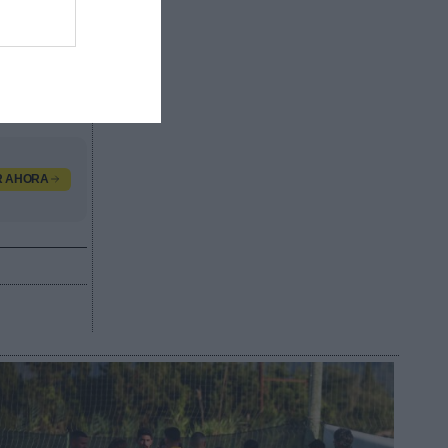
convenio
olicitar
solicitar
R AHORA