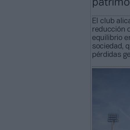
patrimo
El club ali
reducción d
equilibrio e
sociedad, q
pérdidas ge