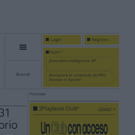
Login
Registro
Menú
2P
Push
¡Descubre Intelligence 2P!
Buscar
¡Recupera el contenido de PRO
Women in Sports!
Publicidad
2P
2Playbook Club
¡Únete!
 31
brio