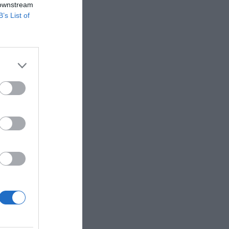
 downstream
consistirá
B’s List of
,94 euros
Borme).
apital
u
 De esta
 algo más
ión
probación
 2020-
22, de las
eter a
or un
ano de
ológica en