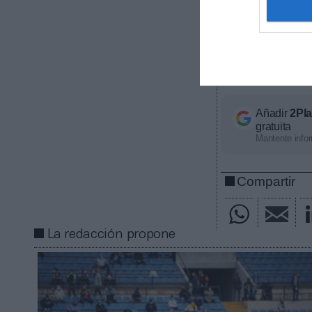
2019-2020 y 2
Este último
de acreedores
judicialmente q
la liquidación 
Añadir
2Pl
gratuita
Mantente infor
Compartir
La redacción propone