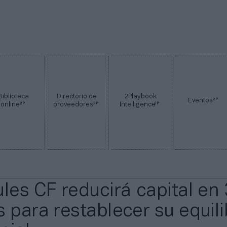
Biblioteca
Directorio de
2Playbook
2P
Eventos
2P
2P
2P
online
proveedores
Intelligence
ules CF reducirá capital en
 para restablecer su equili