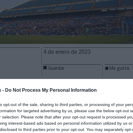
4 de enero de 2023
Guardar
Me gusta
no logra escapar de la Segunda Rfef, la cuarta divisi
k -
Do Not Process My Personal Information
 y ello tiene consecuencias en sus finanzas. El club 
ndo en sus cuentas el impacto provocado por los suc
to opt-out of the sale, sharing to third parties, or processing of your per
ategoría acumulados desde 2011, cuando jugó por ú
formation for targeted advertising by us, please use the below opt-out s
ander. En este escenario,
la propiedad prepara una 
r selection. Please note that after your opt-out request is processed y
1,1 millones de euros.
eing interest-based ads based on personal information utilized by us or
n, que será aprobada en una próxima junta extraordi
disclosed to third parties prior to your opt-out. You may separately opt-