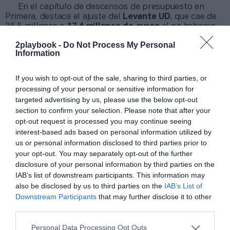
En el capítulo de descensos de presupuesto en
Primera, destaca el ajuste del
Levante UD
, que cae de
35,5 millones a
17,4 millones de euros
al no haberse
materializado algunos traspasos previstos, como el de
2playbook -
Do Not Process My Personal
Etta Eyong, y el
Getafe CF
, que desciende hasta
34,8
Information
millones
. El
Real Betis
recorta su margen en 3,8
millones (hasta
122,1 millones
) y el
Elche CF
cede 3,6
millones, situándose en
36,8 millones
. Entidades como
If you wish to opt-out of the sale, sharing to third parties, or
Real Madrid
(761,2 millones),
Sevilla FC
(22,1
processing of your personal or sensitive information for
millones),
Real Sociedad
(128,2 millones),
Villarreal CF
targeted advertising by us, please use the below opt-out
(173,1 millones) y
RC Celta
(91,1 millones) mantienen
section to confirm your selection. Please note that after your
sus cifras intactas.
opt-out request is processed you may continue seeing
LaLiga Hypermotion
eleva su techo total en torno a
interest-based ads based on personal information utilized by
un 10%, hasta
220,4 millones de euros
. El
CD Leganés
us or personal information disclosed to third parties prior to
lidera los movimientos al alza alcanzando los
19,7
your opt-out. You may separately opt-out of the further
millones
, seguido de la
UD Almería
, que triplica su
disclosure of your personal information by third parties on the
capacidad hasta los
10,5 millones
. Registran mejoras el
IAB’s list of downstream participants. This information may
RC Deportivo
(+1,7 millones),
Real Racing
(+1,7
millones),
UD Las Palmas
(+1,8 millones),
Real
also be disclosed by us to third parties on the
IAB’s List of
Zaragoza
(+1,5 millones),
Albacete Balompié
(+0,9
Downstream Participants
that may further disclose it to other
millones),
FC Andorra
(+0,5 millones),
Cultural
third parties.
Leonesa
(+0,5 millones),
CD Castellón
(+0,2 millones),
AD Ceuta
(+0,2 millones) y
Córdoba CF
(+0,1 millones).
Personal Data Processing Opt Outs