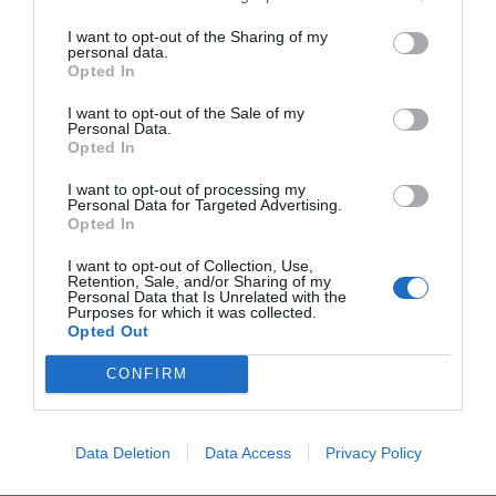
Por el contrario, sufren recortes el
Real Sporting
de Gijón
(-0,3 millones),
SD Huesca
(-0,6 millones) y
I want to opt-out of the Sharing of my
personal data.
Burgos CF
(-0,2 millones). Se mantienen estables
Opted In
Cádiz CF
,
CD Mirandés
,
R. Valladolid CF
,
Granada CF
,
SD Eibar
y
Málaga CF
.
I want to opt-out of the Sale of my
Personal Data.
Opted In
Añadir
2Playbook
como fuente preferida de Google
de forma gratuita
I want to opt-out of processing my
Mantente informado con las últimas noticias de actualidad.
Personal Data for Targeted Advertising.
ACTIVAR AHORA
Opted In
I want to opt-out of Collection, Use,
Retention, Sale, and/or Sharing of my
Personal Data that Is Unrelated with the
Compartir
Purposes for which it was collected.
Opted Out
Imprimir
CONFIRM
Índex
2P
Data Deletion
Data Access
Privacy Policy
LaLiga