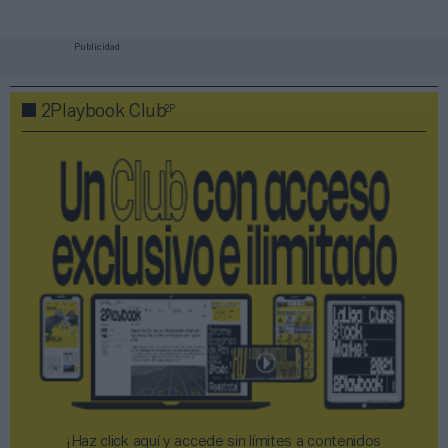
Publicidad
2P
2Playbook Club
¡Haz click aquí y accede sin límites a contenidos