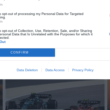
In
to opt-out of processing my Personal Data for Targeted
n no formas parte de 2Playbook Club
ing.
In
¡Hazte Socio para acceder a este contenido exclusivo!
o opt-out of Collection, Use, Retention, Sale, and/or Sharing
¡Suscríbete!
Inicia sesión
ersonal Data that Is Unrelated with the Purposes for which it
lected.
Out
CONFIRM
Imprimir
Data Deletion
Data Access
Privacy Policy