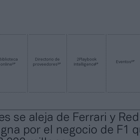
Biblioteca
Directorio de
2Playbook
2P
Eventos
2P
2P
2P
online
proveedores
Intelligence
s se aleja de Ferrari y Red
ugna por el negocio de F1 