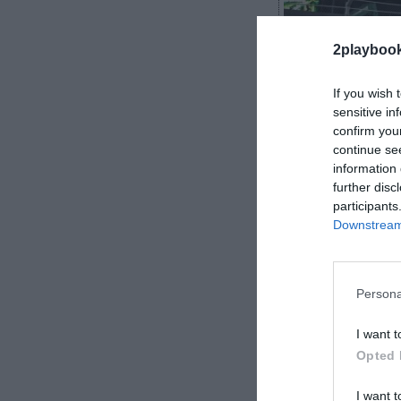
2playboo
If you wish 
sensitive in
confirm you
continue se
Cristian García
information 
further disc
participants
Downstream 
Max Verstappen
asfalto. El pil
Persona
energética, vo
I want t
Opted 
I want t