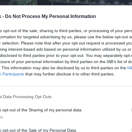
k -
Do Not Process My Personal Information
to opt-out of the sale, sharing to third parties, or processing of your per
formation for targeted advertising by us, please use the below opt-out s
r selection. Please note that after your opt-out request is processed y
eing interest-based ads based on personal information utilized by us or
24 de noviembre de 2023
disclosed to third parties prior to your opt-out. You may separately opt-
losure of your personal information by third parties on the IAB’s list of
. This information may also be disclosed by us to third parties on the
IA
Guardar
Me gusta
Participants
that may further disclose it to other third parties.
 y Red Bull se han mostrado un año más intratables
oto neerlandés, al frente del monoplaza del equipo de 
l Data Processing Opt Outs
lvió a dominar con puño de hierro el Mund
o opt-out of the Sharing of my personal data.
In
o opt-out of the Sale of my Personal Data.