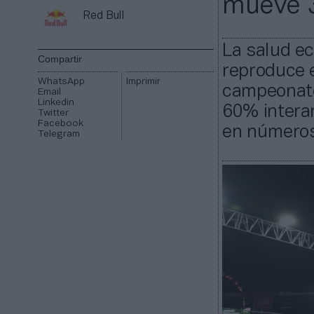
mueve 3
Red Bull
La salud e
Compartir
reproduce 
WhatsApp
Imprimir
campeonato.
Email
Linkedin
60% interan
Twitter
Facebook
en números
Telegram