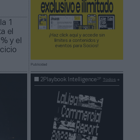
la 1
a el
¡Haz click aquí y accede sin
1% y el
límites a contenidos y
eventos para Socios!​​​​​​​
cicio
Publicidad
2P
2Playbook Intelligence
Todos