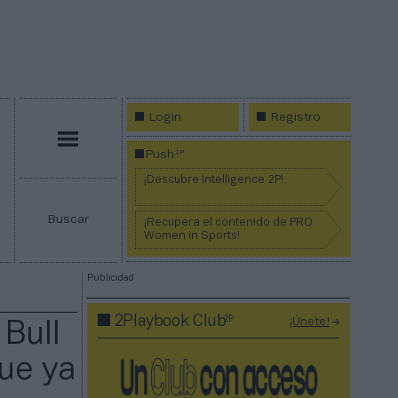
Login
Registro
Menú
2P
Push
¡Descubre Intelligence 2P!
Buscar
¡Recupera el contenido de PRO
Women in Sports!
Publicidad
2P
2Playbook Club
¡Únete!
 Bull
que ya