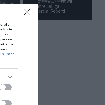
¡Descubre LaLiga
Commercial Report!​​
sonal or
ection to
ou may
 personal
out of the
 downstream
B’s List of
 sobre el
la bebida