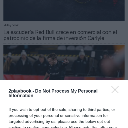
2Playbook
La escudería Red Bull crece en comercial con el
patrocinio de la firma de inversión Carlyle
2playbook -
Do Not Process My Personal
Information
If you wish to opt-out of the sale, sharing to third parties, or
processing of your personal or sensitive information for
targeted advertising by us, please use the below opt-out
2Playbook
section to confirm your selection. Please note that after your