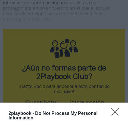
intensa. La disputa accionarial volverá a ser
protagonista en un encuentro en el que el actual
consejo de administración esbozará las líneas
estratégicas para recu
¿Aún no formas parte de
2Playbook Club?
¡Hazte Socio para acceder a este contenido
exclusivo!
¡Suscríbete!
Inicia sesión
2playbook -
Do Not Process My Personal
Information
Compartir