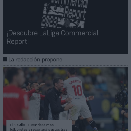
¡Descubre LaLiga Commercial
Report!​​
La redacción propone
El Sevilla FC venderá más
futbolistas y recortará gastos tras