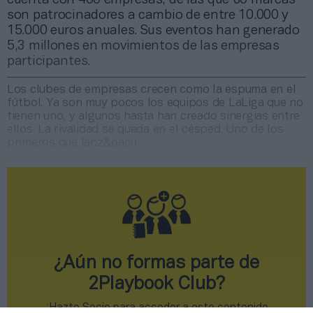
son patrocinadores a cambio de entre 10.000 y
15.000 euros anuales. Sus eventos han generado
5,3 millones en movimientos de las empresas
participantes.
Los clubes de empresas crecen como la espuma en el
fútbol. Ya son muy pocos los equipos de LaLiga que no
tienen uno, y algunos hasta han creado sinergias entre
ellos. La rivalidad se queda en el césped. Uno de los
primeros que lanz&oacu
¿Aún no formas parte de
2Playbook Club?
¡Hazte Socio para acceder a este contenido