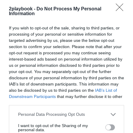
exclusivo!
2playbook -
Do Not Process My Personal
Information
¡Suscríbete!
Inicia sesión
If you wish to opt-out of the sale, sharing to third parties, or
processing of your personal or sensitive information for
targeted advertising by us, please use the below opt-out
Compartir
section to confirm your selection. Please note that after your
opt-out request is processed you may continue seeing
Imprimir
interest-based ads based on personal information utilized by
us or personal information disclosed to third parties prior to
your opt-out. You may separately opt-out of the further
Índex
2P
disclosure of your personal information by third parties on the
IAB’s list of downstream participants. This information may
Sevilla FC
also be disclosed by us to third parties on the
IAB’s List of
Downstream Participants
that may further disclose it to other
third parties.
Publicidad
Personal Data Processing Opt Outs
I want to opt-out of the Sharing of my
personal data.
2P
2Playbook Club