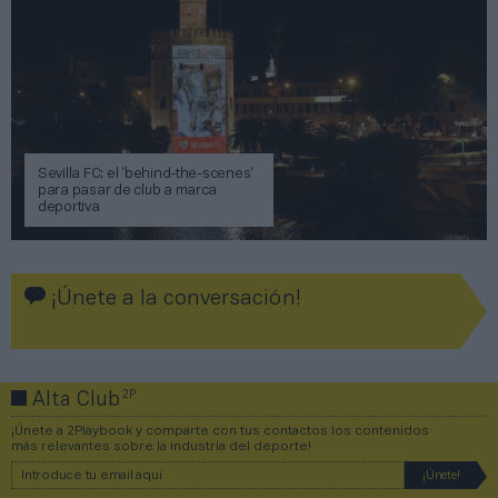
Sevilla FC: el ‘behind-the-scenes’
para pasar de club a marca
deportiva
¡Únete a la conversación!
2P
Alta Club
¡Únete a 2Playbook y comparte con tus contactos los contenidos
más relevantes sobre la industria del deporte!