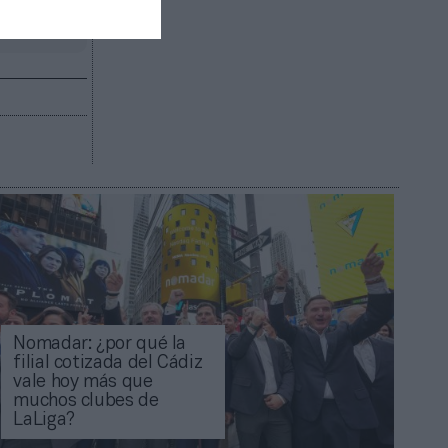
R AHORA
Nomadar: ¿por qué la
filial cotizada del Cádiz
vale hoy más que
muchos clubes de
LaLiga?