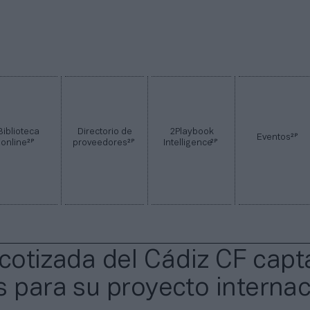
Biblioteca
Directorio de
2Playbook
2P
Eventos
2P
2P
2P
online
proveedores
Intelligence
l cotizada del Cádiz CF capt
s para su proyecto internac