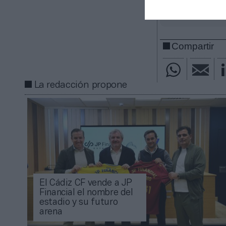
gratuita
Mantente infor
Compartir
La redacción propone
El Cádiz CF vende a JP
Financial el nombre del
estadio y su futuro
arena