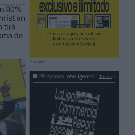
un 80%
hristian
itirá
¡Haz click aquí y accede sin
rama de
límites a contenidos y
eventos para Socios!​​​​​​​
Publicidad
2P
2Playbook Intelligence
Todos