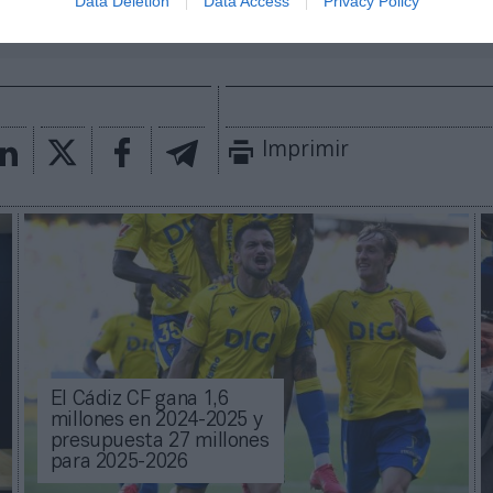
Data Deletion
Data Access
Privacy Policy
ACTIVA
mado con las últimas noticias de actualidad.
Imprimir
El Cádiz CF gana 1,6
millones en 2024-2025 y
presupuesta 27 millones
para 2025-2026