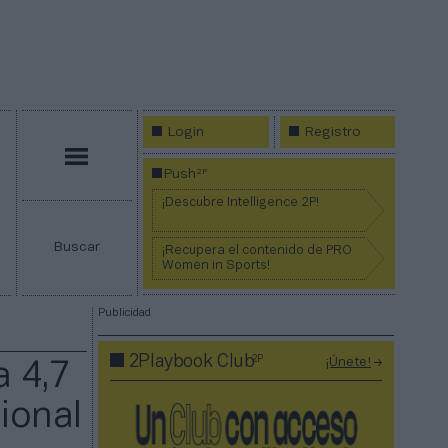
Login
Registro
Menú
2P
Push
¡Descubre Intelligence 2P!
Buscar
¡Recupera el contenido de PRO
Women in Sports!
Publicidad
2P
2Playbook Club
¡Únete!
a 4,7
ional