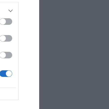
de
cia nuevos
s de
y clubes
tivo.
rograma
ollo del
gado y
cado que
ecnología
 compañía
 dólares a