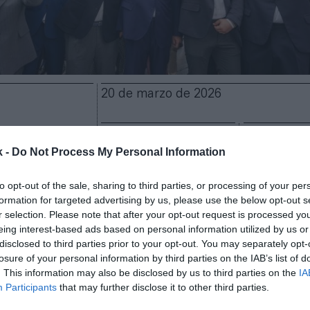
20 de marzo de 2026
Guardar
Me gusta
k -
Do Not Process My Personal Information
a
5,4 millones de dólares
(4,7 millones de euros) de 
to opt-out of the sale, sharing to third parties, or processing of your per
filial tecnológica e inmobiliaria del
Cádiz CF
, que co
formation for targeted advertising by us, please use the below opt-out s
rado la entrada en su accionariado del empresario
C
r selection. Please note that after your opt-out request is processed y
versor, a través de su sociedad Sepsus Media Group,
eing interest-based ads based on personal information utilized by us or
ón ligeramente inferior al
10%
del capital de la com
disclosed to third parties prior to your opt-out. You may separately opt-
 de recursos se destinará principalmente a impulsar
losure of your personal information by third parties on the IAB’s list of
. This information may also be disclosed by us to third parties on the
IA
nancial Arena
, anteriormente conocido como
Sporte
Participants
that may further disclose it to other third parties.
 complejo multiusos de deporte, tecnología y entret
a promueve en la Bahía de Cádiz. Los fondos cubrirá