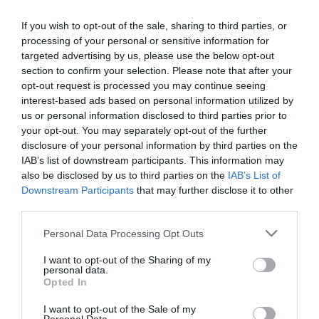
perspectivas que muestran el cambio que busca para el
Olympique de Lyon y para su propio holding, que
If you wish to opt-out of the sale, sharing to third parties, or
incluye el Botafogo brasileño –finalista de la
processing of your personal or sensitive information for
Libertadores– y el Crystal Palace de la Premier League.
Sin embargo, entre los planes de John Textor, cabeza
targeted advertising by us, please use the below opt-out
visible del proyecto, está la venta de su participación
section to confirm your selection. Please note that after your
en el club inglés.
opt-out request is processed you may continue seeing
Parte de este dinero iría a parar al OL, al que
interest-based ads based on personal information utilized by
pretende inyectar hasta 215 millones
de euros esta
us or personal information disclosed to third parties prior to
temporada por diferentes vías. Dinero que compensen
your opt-out. You may separately opt-out of the further
parte de los
298 millones perdidos desde la
disclosure of your personal information by third parties on the
pandemia
, según datos extraídos de Intelligence 2P. De
IAB’s list of downstream participants. This information may
la venta del Crystal Palace llegarían 40 millones; 75
also be disclosed by us to third parties on the
IAB’s List of
millones en capital propio o ingresos por venta de
Downstream Participants
that may further disclose it to other
jugadores de clubes del holding, y hasta 100 millones, a
third parties.
principios de 2025, por la prevista salida a la Bolsa de
Nueva York de Eagle Football Holdings.
Personal Data Processing Opt Outs
I want to opt-out of the Sharing of my
Sobre Intelligence 2P
personal data.
Opted In
Intelligence 2P
es la unidad de estrategia e
inteligencia de mercado de 2Playbook, cuya plataforma
I want to opt-out of the Sale of my
de datos monitoriza la asistencia y venta de entradas de