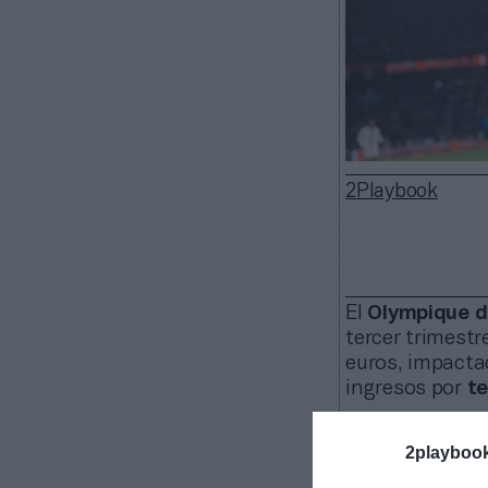
2Playbook
El
Olympique d
tercer trimestre
euros, impacta
ingresos por
te
En un comun
norteamerican
2playboo
próximamente