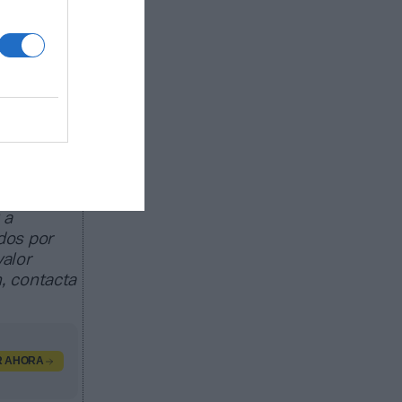
ado de
egocio de
as
trocinio,
 a
dos por
valor
, contacta
R AHORA