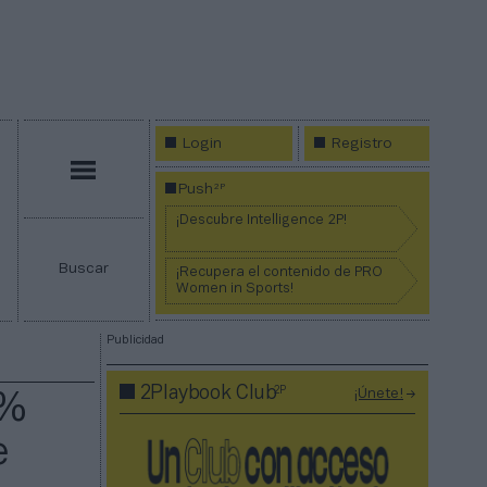
Login
Registro
Menú
2P
Push
¡Descubre Intelligence 2P!
Buscar
¡Recupera el contenido de PRO
Women in Sports!
Publicidad
2P
2Playbook Club
¡Únete!
8%
e