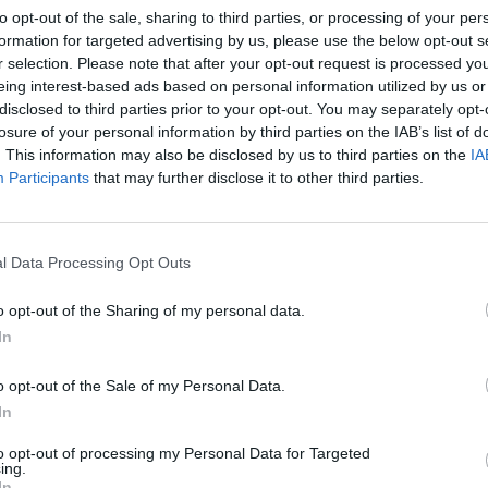
as las partidas salvo en el
matchday
.
El Groupama 
to opt-out of the sale, sharing to third parties, or processing of your per
% más
en estos nueve meses de ejercicio, hasta
35,9 
formation for targeted advertising by us, please use the below opt-out s
a mejora de las cifras en los partidos de Ligue 1.
r selection. Please note that after your opt-out request is processed y
eing interest-based ads based on personal information utilized by us or
disclosed to third parties prior to your opt-out. You may separately opt-
losure of your personal information by third parties on the IAB’s list of
onado
. This information may also be disclosed by us to third parties on the
IA
ique de Lyon pierde 187 millones hasta diciembre y dispara sus fondos 
s
Participants
that may further disclose it to other third parties.
ró
un 14% menos por televisión
, con los pagos de U
l Data Processing Opt Outs
fras de la Ligue 1. En total,
32,6 millones
de euros ll
arcas del equipo de Lyon. En la
pata comercial
, caída
o opt-out of the Sharing of my personal data.
iene estable en torno a los
22 millones
de euros. S
In
atos,
Adidas
y
Emirates
, los tiene garantizados
hast
vamente.
o opt-out of the Sale of my Personal Data.
In
 el
traspaso de futbolistas
, su pata principal de in
gunos años,
aportó el 31% del total
de la facturació
to opt-out of processing my Personal Data for Targeted
ing.
e euros. Pese a la alta cifra, supone una caída del 1
In