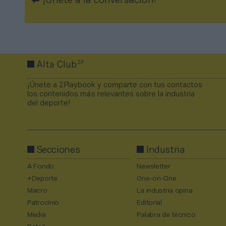
¡Únete a la conversación!
2P
Alta Club
¡Únete a 2Playbook y comparte con tus contactos
los contenidos más relevantes sobre la industria
del deporte!
Secciones
Industria
A Fondo
Newsletter
+Deporte
One-on-One
Macro
La industria opina
Patrocinio
Editorial
Media
Palabra de técnico