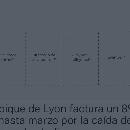
Biblioteca
Directorio de
2Playbook
2P
Eventos
2P
2P
2P
online
proveedores
Intelligence
pique de Lyon factura un 
asta marzo por la caída d