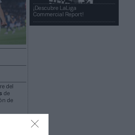
¡Descubre LaLiga
Commercial Report!​​
re del
s
de
ión de
rsor
aer sus