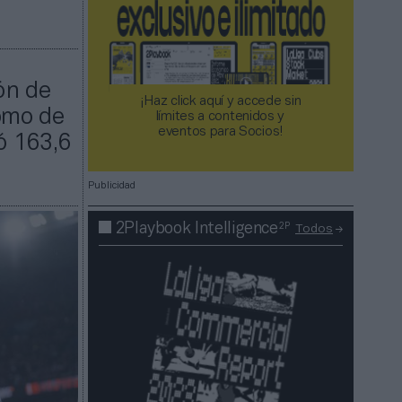
ón de
¡Haz click aquí y accede sin
como de
límites a contenidos y
eventos para Socios!​​​​​​​
ró 163,6
Publicidad
2P
2Playbook Intelligence
Todos