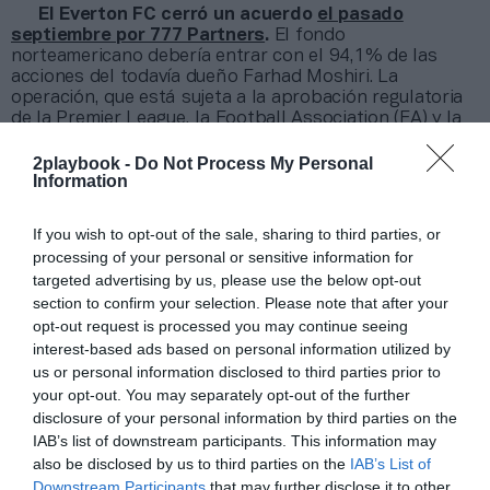
El Everton FC cerró un acuerdo
el pasado
septiembre por 777 Partners
.
El fondo
norteamericano debería entrar con el 94,1% de las
acciones del todavía dueño Farhad Moshiri. La
operación, que está sujeta a la aprobación regulatoria
de la Premier League, la Football Association (FA) y la
Autoridad de Conducta Financiera británica (FCA, por
sus siglas en inglés), se debía completar a lo largo del
2playbook -
Do Not Process My Personal
Information
cuarto trimestre de 2023.
Añadir
2Playbook
como fuente preferida de Google
If you wish to opt-out of the sale, sharing to third parties, or
de forma gratuita
processing of your personal or sensitive information for
Mantente informado con las últimas noticias de actualidad.
targeted advertising by us, please use the below opt-out
ACTIVAR AHORA
section to confirm your selection. Please note that after your
opt-out request is processed you may continue seeing
interest-based ads based on personal information utilized by
us or personal information disclosed to third parties prior to
Compartir
your opt-out. You may separately opt-out of the further
disclosure of your personal information by third parties on the
Imprimir
IAB’s list of downstream participants. This information may
also be disclosed by us to third parties on the
IAB’s List of
Índex
2P
Downstream Participants
that may further disclose it to other