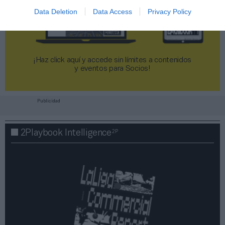
Data Deletion
Data Access
Privacy Policy
¡Haz click aquí y accede sin límites a contenidos
y eventos para Socios!​​​​​​​
Publicidad
2P
2Playbook Intelligence