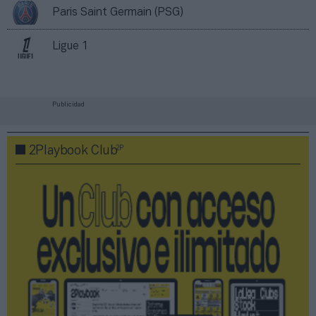
Paris Saint Germain (PSG)
Ligue 1
Publicidad
2P
2Playbook Club