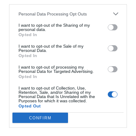
third parties.
En paralelo,
el PSG mantiene su anclaje en Île-de-
France
, donde su actividad generó un
impacto
Personal Data Processing Opt Outs
económico de 243 millones
de euros y más de 2.300
empleos en 2024. Asimismo, hace un año estrenó su
I want to opt-out of the Sharing of my
nueva ciudad deportiva de Poissy
, con 16.500 metros
personal data.
cuadrados de superficie.
Opted In
De cara al futuro, el club sigue defendiendo la
I want to opt-out of the Sale of my
necesidad de contar con un estadio más moderno o
Personal Data.
construir uno de cero
. El PSG sostiene que tiene “la
Opted In
ambición de ofrecer una
experiencia mejorada a los
aficionados
y diversificar las fuentes de ingresos” con
I want to opt-out of processing my
este proyecto, que, actualmente, está en estudio.
Personal Data for Targeted Advertising.
Opted In
I want to opt-out of Collection, Use,
Sobre Intelligence 2P
Retention, Sale, and/or Sharing of my
Personal Data that Is Unrelated with the
Intelligence 2P
es la unidad de estrategia e
Purposes for which it was collected.
inteligencia de mercado de 2Playbook, cuya plataforma
Opted Out
de datos monitoriza en tiempo real el negocio de 60
clubes de LaLiga, Liga F y Primera Federación; 200
CONFIRM
clubes de ligas europeas; 22 clubes de ACB y Primera
FEB.
La plataforma de datos monitoriza más de 34.000