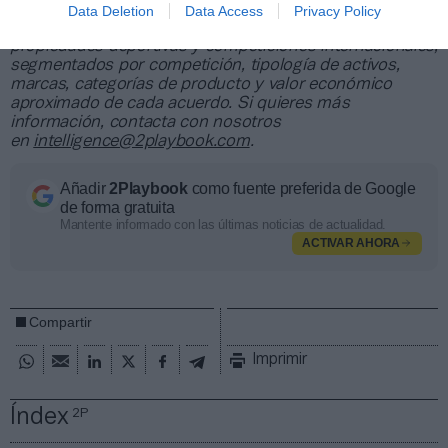
contratos de patrocinio, de los que 25.000
Data Deletion
Data Access
Privacy Policy
corresponden al mercado español y más de 8.000 a
propiedades deportivas y competiciones internacionales,
segmentados por competición, tipología de activos,
marcas, categorías de producto y valor económico
aproximado de cada acuerdo. Si quieres más
información, contacta con nosotros
en
intelligence@2playbook.com
.
Añadir
2Playbook
como fuente preferida de Google
de forma gratuita
Mantente informado con las últimas noticias de actualidad.
ACTIVAR AHORA
Compartir
Imprimir
Índex
2P