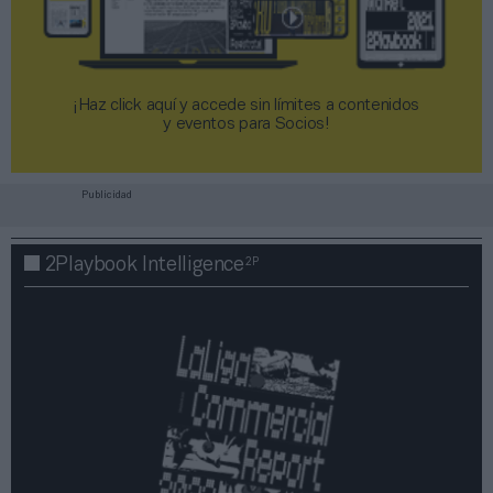
¡Haz click aquí y accede sin límites a contenidos
y eventos para Socios!​​​​​​​
Publicidad
2P
2Playbook Intelligence