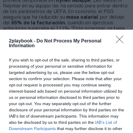
primera temporada sin
Kylian Mbappé
, Leo Messi ni
Neymar en su equipo les ha servido para entrar dentro
de los parámetros de UEFA. En concreto, el PSG
asegura que ha reducido su
masa salarial
por debajo
del
65% de la facturación
, cuando en ejercicios
anteriores superaba el 111%. "Este progreso se basa
en una
gestión rigurosa
y
un control financiero
eficiente”,
indican
.
2playbook -
Do Not Process My Personal
Information
La entidad también ha reforzado su
expansión
internacional
, con 14 tiendas oficiales, 180 clubes de
fans y
177 academias en 21 países
que forman a más
If you wish to opt-out of the sale, sharing to third parties, or
de
50.000 jóvenes
. En redes sociales, el club reúne 235
processing of your personal or sensitive information for
millones de seguidores, con una audiencia joven —el
targeted advertising by us, please use the below opt-out
40% tiene menos de 24 años— y liderazgo en
section to confirm your selection. Please note that after your
plataformas como
Twitch
y
TikTok
, donde ha
opt-out request is processed you may continue seeing
superado los
1.000 millones de visualizaciones
desde
interest-based ads based on personal information utilized by
julio.
us or personal information disclosed to third parties prior to
your opt-out. You may separately opt-out of the further
Relacionado
disclosure of your personal information by third parties on the
Kevin Durant invierte directamente en el PSG con la
IAB’s list of downstream participants. This information may
vista puesta a su entrada en baloncesto
also be disclosed by us to third parties on the
IAB’s List of
Downstream Participants
that may further disclose it to other