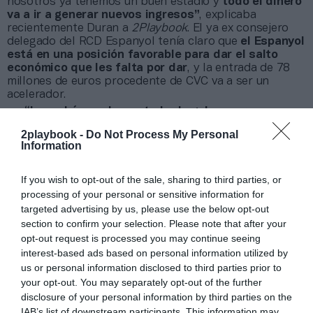
nosotros ya tenemos un buen estadio y
todo el dinero
va a ir a generar nuevos ingresos”
, explicaba
recientemente Duran a
2Playbook
. El ya ex consejero
delegado del RCD Espanyol tenía claro que
el Espanyol
está en una posición favorable para dar el salto
económico que les falta por dar
, y la entrada de 78
millones de euros procedente de CVC va a ser un
acelerador.
“Lo podríamos hacer todo de golpe, pero
los
timings
de las administraciones marcarán el
2playbook -
Do Not Process My Personal
desarrollo de algunos proyectos”
, explicaba el primer
Information
ejecutivo blanquiazul. La razón no es otra que la
posición de caja del club está más que cubierta, pues
la
ampliación de capital de 38 millones de euros
If you wish to opt-out of the sale, sharing to third parties, or
aprobada el pasado verano
absorberá sin problemas
processing of your personal or sensitive information for
las pérdidas previstas por los dos años de Covid-19,
targeted advertising by us, please use the below opt-out
cifrada en unos 20 millones entre 2020-2021 y 2021-
section to confirm your selection. Please note that after your
2022
.
opt-out request is processed you may continue seeing
Sin la presión de hacerlo todo de golpe, el plan de
interest-based ads based on personal information utilized by
negocio que están definiendo en el club persigue
us or personal information disclosed to third parties prior to
“reducir la diferencia entre lo que hoy es el Espanyol y
your opt-out. You may separately opt-out of the further
el potencial que creemos que tiene”. “Queremos un
disclosure of your personal information by third parties on the
crecimiento sostenible y permanente a medio plazo
IAB’s list of downstream participants. This information may