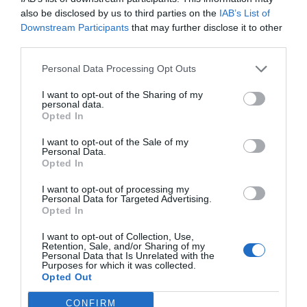
para
aumentar la capacidad de inversión en el
also be disclosed by us to third parties on the
IAB’s List of
terreno de juego
, y la única manera de hacerlo es que
Downstream Participants
that may further disclose it to other
nos genere nuevos ingresos adicionales”, argumentaba
el exdirigente.
third parties.
Relacionado
Personal Data Processing Opt Outs
Espanyol: 78 millones de CVC en hotel, ciudad deportiva
y VIP para facturar 5 millones más al año
I want to opt-out of the Sharing of my
personal data.
El paso más inmediato será destinar entre 4
Opted In
millones y
5 millones de euros para desarrollar
nuevas experiencias VIP en el RCDE Stadium
.
I want to opt-out of the Sale of my
Personal Data.
“Nuestro estadio quizás sólo necesite un 5% de los
Opted In
fondos de LaLiga Impulso porque ya es uno de los más
modernos, así que la obsesión es que todas las
I want to opt-out of processing my
intervenciones que hagamos vayan a generar nuevo
Personal Data for Targeted Advertising.
negocio y no defender el existente”, indicaba Duran.
Opted In
En total, la inversión en infraestructuras y los
proyectos corporativos consumirán 54,6 millones de
I want to opt-out of Collection, Use,
Retention, Sale, and/or Sharing of my
euros, el 70% del total. El resto, un 15% a partes
Personal Data that Is Unrelated with the
iguales, se usará para la refinanciación de algunas
Purposes for which it was collected.
deudas pendientes a largo plazo y el incremento del
Opted Out
límite salarial. A diferencia de algunos rivales, que ya
han consumido este año todo ese nuevo margen, el
CONFIRM