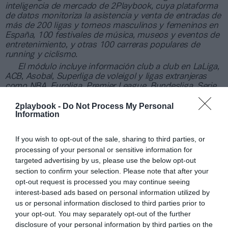
inteligencia de mercado de 2Playbook, cuya plataforma
de datos monitoriza la asistencia y venta de entradas de
más de 200 ligas y torneos masculinos y femeninos en
España, 100 festivales de música, museos y eventos de
entretenimiento, y otras 100 carreras populares de
running y ciclismo.
El módulo incluye información club a club en LaLiga,
ACB, Asobal, Superliga de voleigol y ligas extranjeras
como NBA, Euroliga, Premier League, Bundesliga, Serie
A y Ligue 1, así como los datos de asistencia media y
agregada partidos de selecciones, torneos
2playbook -
Do Not Process My Personal
Information
internacionales celebrados en España o Copas del Rey y
de la Reina de todos los deportes. Si quieres más
información, contacta con nosotros a través de
If you wish to opt-out of the sale, sharing to third parties, or
intelligence@2playbook.com.
processing of your personal or sensitive information for
targeted advertising by us, please use the below opt-out
Añadir
2Playbook
como fuente preferida de Google
section to confirm your selection. Please note that after your
de forma gratuita
opt-out request is processed you may continue seeing
Mantente informado con las últimas noticias de actualidad.
interest-based ads based on personal information utilized by
ACTIVAR AHORA
us or personal information disclosed to third parties prior to
your opt-out. You may separately opt-out of the further
disclosure of your personal information by third parties on the