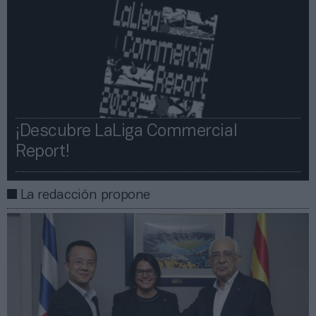
¡Descubre LaLiga Commercial
Report!​​
La redacción propone