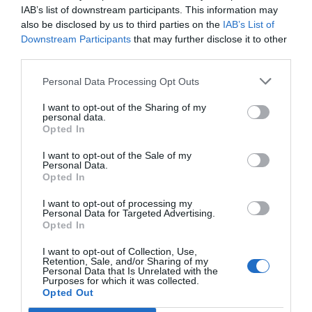
IAB’s list of downstream participants. This information may
Compartir
also be disclosed by us to third parties on the
IAB’s List of
Imprimir
Downstream Participants
that may further disclose it to other
third parties.
Índex
2P
Personal Data Processing Opt Outs
I want to opt-out of the Sharing of my
RCD Espanyol
personal data.
Opted In
LaLiga
I want to opt-out of the Sale of my
Personal Data.
Opted In
I want to opt-out of processing my
Publicidad
Personal Data for Targeted Advertising.
Opted In
2P
2Playbook Club
I want to opt-out of Collection, Use,
Retention, Sale, and/or Sharing of my
Personal Data that Is Unrelated with the
Purposes for which it was collected.
Opted Out