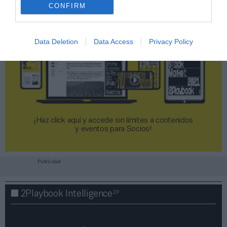
CONFIRM
Data Deletion
Data Access
Privacy Policy
¡Haz click aquí y accede sin límites a contenidos
y eventos para Socios!​​​​​​​
Publicidad
2P
2Playbook Intelligence