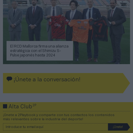
El RCD Mallorca firma una alianza
estratégica con el Shimizu S-
Pulse japonés hasta 2024
¡Únete a la conversación!
2P
Alta Club
¡Únete a 2Playbook y comparte con tus contactos los contenidos
más relevantes sobre la industria del deporte!