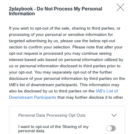
exclusivo!
2playbook -
Do Not Process My Personal
Information
¡Suscríbete!
Inicia sesión
If you wish to opt-out of the sale, sharing to third parties, or
processing of your personal or sensitive information for
targeted advertising by us, please use the below opt-out
Compartir
section to confirm your selection. Please note that after your
opt-out request is processed you may continue seeing
Imprimir
interest-based ads based on personal information utilized by
us or personal information disclosed to third parties prior to
your opt-out. You may separately opt-out of the further
Índex
2P
disclosure of your personal information by third parties on the
IAB’s list of downstream participants. This information may
RCD Mallorca
also be disclosed by us to third parties on the
IAB’s List of
Downstream Participants
that may further disclose it to other
third parties.
Publicidad
Personal Data Processing Opt Outs
I want to opt-out of the Sharing of my
personal data.
2P
2Playbook Club