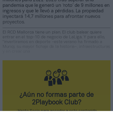
pandemia que le generó un ‘roto’ de 9 millones en
ingresos y que le llevó a pérdidas. La propiedad
inyectará 14,7 millones para afrontar nuevos
proyectos.
El RCD Mallorca tiene un plan. El club balear quiere
entrar en el top-10 de negocio de LaLiga. Y para ello,
“invertiremos en deporte –este verano ha firmado a
Muriqi, su mayor fichaje de la historia–, infraestructuras
y en crear una
¿Aún no formas parte de
2Playbook Club?
¡Hazte Socio para acceder a este contenido