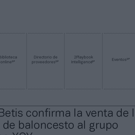
Biblioteca
Directorio de
2Playbook
2P
Eventos
2P
2P
2P
online
proveedores
Intelligence
Betis confirma la venta de 
 de baloncesto al grupo