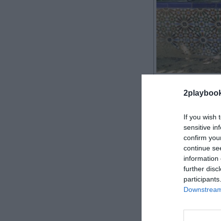
2Playbook
2playboo
If you wish 
sensitive in
confirm you
El Real Betis c
continue se
mexicano XOY h
information 
en un comunica
further disc
Asimismo,
el R
participants
durante, al men
Downstream 
XOY es un g
catorce propied