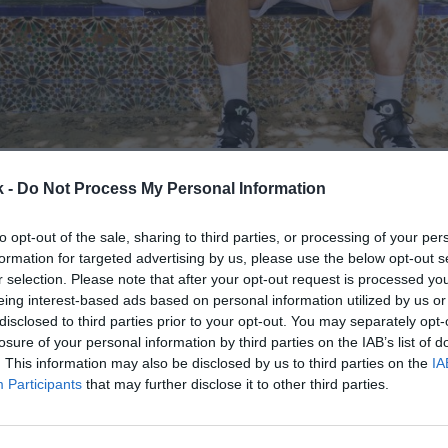
5 de octubre de 2023
k -
Do Not Process My Personal Information
Guardar
Me gusta
to opt-out of the sale, sharing to third parties, or processing of your per
formation for targeted advertising by us, please use the below opt-out s
r selection. Please note that after your opt-out request is processed y
onfirma la venta de la sección de baloncesto. El cons
eing interest-based ads based on personal information utilized by us or
a adquirido el 99,9% de las acciones, según han i
disclosed to third parties prior to your opt-out. You may separately opt-
do. Los términos económicos no se han desvelado.
losure of your personal information by third parties on the IAB’s list of
eal Betis cederá el uso de su marca al club de bal
. This information may also be disclosed by us to third parties on the
IA
os, los próximos diez años.
Participants
that may further disclose it to other third parties.
rupo empresarial encabezado por Carlos Lazo. Lo in
ades deportivas, entre los que destacan los clubes