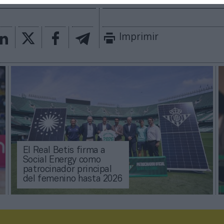
Imprimir
El Real Betis firma a
Social Energy como
patrocinador principal
del femenino hasta 2026