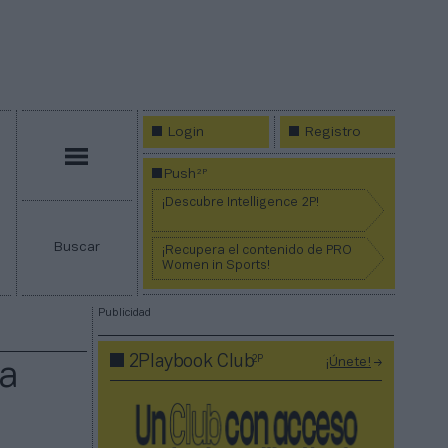
Login
Registro
Menú
2P
Push
¡Descubre Intelligence 2P!
Buscar
¡Recupera el contenido de PRO
Women in Sports!
Publicidad
2P
2Playbook Club
¡Únete!
la