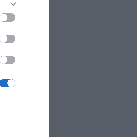
bol, los
remier.
ncos, a su
r su área
cademia en
Sevilla en
tivo del
arte de las
a en el
R AHORA