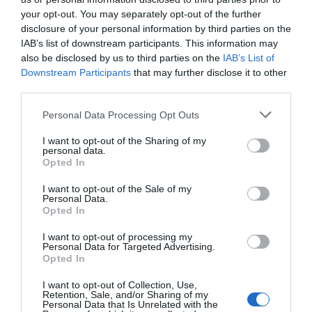
your opt-out. You may separately opt-out of the further
Añadir
2Playbook
como fuente preferida de Google
disclosure of your personal information by third parties on the
de forma gratuita
IAB’s list of downstream participants. This information may
Mantente informado con las últimas noticias de actualidad.
ACTIVAR AHORA
also be disclosed by us to third parties on the
IAB’s List of
Downstream Participants
that may further disclose it to other
third parties.
Compartir
Personal Data Processing Opt Outs
Imprimir
I want to opt-out of the Sharing of my
personal data.
Opted In
Índex
2P
I want to opt-out of the Sale of my
Personal Data.
Opted In
Real Madrid
I want to opt-out of processing my
Personal Data for Targeted Advertising.
Opted In
Publicidad
I want to opt-out of Collection, Use,
Retention, Sale, and/or Sharing of my
Personal Data that Is Unrelated with the