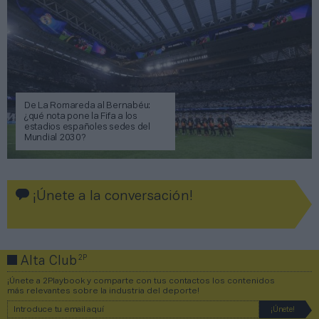
De La Romareda al Bernabéu:
¿qué nota pone la Fifa a los
estadios españoles sedes del
Mundial 2030?
¡Únete a la conversación!
2P
Alta Club
¡Únete a 2Playbook y comparte con tus contactos los contenidos
más relevantes sobre la industria del deporte!