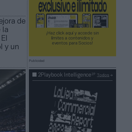
ejora de
 la
¡Haz click aquí y accede sin
 El
límites a contenidos y
eventos para Socios!​​​​​​​
l y un
Publicidad
2P
2Playbook Intelligence
Todos