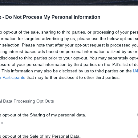
k -
Do Not Process My Personal Information
to opt-out of the sale, sharing to third parties, or processing of your per
formation for targeted advertising by us, please use the below opt-out s
r selection. Please note that after your opt-out request is processed y
eing interest-based ads based on personal information utilized by us or
7 de noviembre de 2025
disclosed to third parties prior to your opt-out. You may separately opt-
losure of your personal information by third parties on the IAB’s list of
. This information may also be disclosed by us to third parties on the
IA
Guardar
Me gusta
Participants
that may further disclose it to other third parties.
está cada vez más cerca de alcanzar los 1.500 millo
 perder la rentabilidad. El club presidido por Florent
l Data Processing Opt Outs
e la cifra de negocio suba un 5,4% interanual en
o opt-out of the Sharing of my personal data.
In
o opt-out of the Sale of my Personal Data.