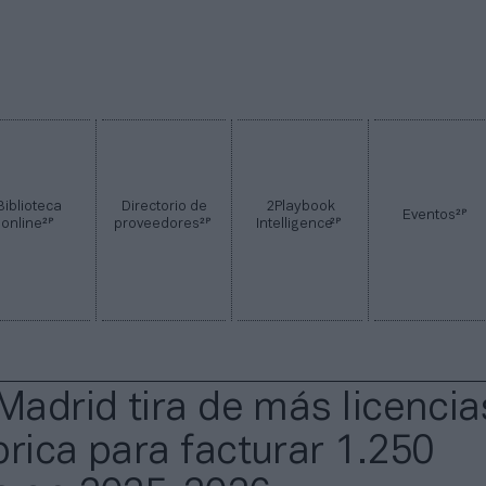
Biblioteca
Directorio de
2Playbook
2P
Eventos
2P
2P
2P
online
proveedores
Intelligence
Madrid tira de más licencia
brica para facturar 1.250