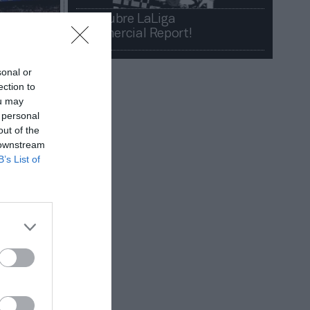
¡Descubre LaLiga
Commercial Report!​​
sonal or
ection to
ou may
 personal
out of the
 downstream
B’s List of
nes de
ino Pérez