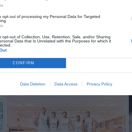
In
to opt-out of processing my Personal Data for Targeted
n no formas parte de 2Playbook Club
ing.
In
¡Hazte Socio para acceder a este contenido exclusivo!
o opt-out of Collection, Use, Retention, Sale, and/or Sharing
¡Suscríbete!
Inicia sesión
ersonal Data that Is Unrelated with the Purposes for which it
lected.
Out
CONFIRM
Imprimir
Data Deletion
Data Access
Privacy Policy