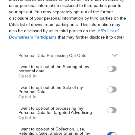
estructura más heterogénea de toda LaLiga.
us or personal information disclosed to third parties prior to
your opt-out. You may separately opt-out of the further
disclosure of your personal information by third parties on the
Añadir
2Playbook
como fuente preferida de Google
IAB’s list of downstream participants. This information may
de forma gratuita
Mantente informado con las últimas noticias de actualidad.
also be disclosed by us to third parties on the
IAB’s List of
ACTIVAR AHORA
Downstream Participants
that may further disclose it to other
third parties.
Personal Data Processing Opt Outs
Compartir
I want to opt-out of the Sharing of my
personal data.
Imprimir
Opted In
I want to opt-out of the Sale of my
Índex
2P
Personal Data.
Opted In
Real Oviedo
I want to opt-out of processing my
Personal Data for Targeted Advertising.
Opted In
I want to opt-out of Collection, Use,
Publicidad
Retention, Sale, and/or Sharing of my