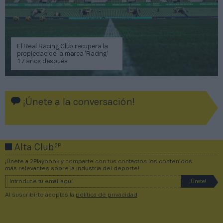
El Real Racing Club recupera la
propiedad de la marca ‘Racing’
17 años después
¡Únete a la conversación!
2P
Alta Club
¡Únete a 2Playbook y comparte con tus contactos los contenidos
más relevantes sobre la industria del deporte!
Al suscribirte aceptas la
política de privacidad
.