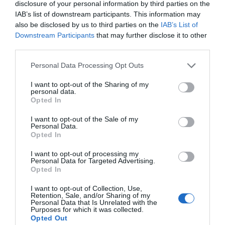
disclosure of your personal information by third parties on the
IAB’s list of downstream participants. This information may
Compartir
also be disclosed by us to third parties on the
IAB’s List of
Downstream Participants
that may further disclose it to other
Imprimir
third parties.
Personal Data Processing Opt Outs
Índex
2P
I want to opt-out of the Sharing of my
personal data.
Real Racing
Opted In
LaLiga
I want to opt-out of the Sale of my
Personal Data.
Opted In
I want to opt-out of processing my
Personal Data for Targeted Advertising.
Publicidad
Opted In
I want to opt-out of Collection, Use,
2P
2Playbook Club
Retention, Sale, and/or Sharing of my
Personal Data that Is Unrelated with the
Purposes for which it was collected.
Opted Out