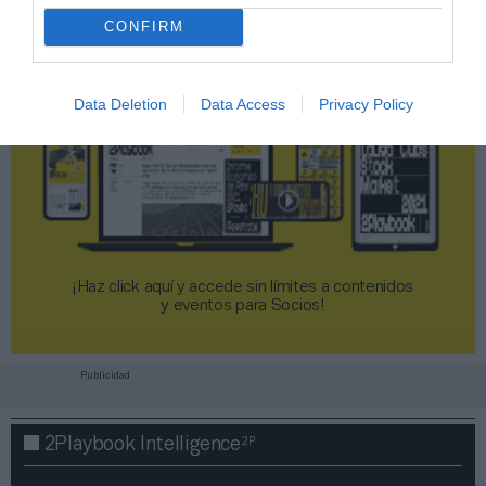
CONFIRM
Data Deletion
Data Access
Privacy Policy
¡Haz click aquí y accede sin límites a contenidos
y eventos para Socios!​​​​​​​
Publicidad
2P
2Playbook Intelligence