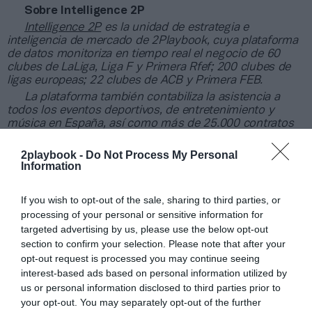
Sobre Intelligence 2P
Intelligence 2P
es la unidad de estrategia e
inteligencia de mercado de 2Playbook, cuya plataforma
de datos monitoriza en tiempo real el negocio de 60
clubes de LaLiga, Liga F y Primera Rfef; 200 clubes de
ligas europeas; 22 clubes de ACB y Primera FEB.
La plataforma también contabiliza la asistencia a
todos los eventos deportivos, de entretenimiento y
música en España, así como más de 25.000 contratos
de patrocinio en el mercado español y otros 7.000
contratos de las ligas europeas y norteamericanas de
2playbook -
Do Not Process My Personal
fútbol y baloncesto, segmentados por competición,
Information
tipología de activos, marcas, categorías de producto y
valor económico aproximado de cada acuerdo. Si
If you wish to opt-out of the sale, sharing to third parties, or
quieres más información, contacta con nosotros a
processing of your personal or sensitive information for
través de
intelligence@2playbook.com
.
targeted advertising by us, please use the below opt-out
section to confirm your selection. Please note that after your
Añadir
2Playbook
como fuente preferida de Google
opt-out request is processed you may continue seeing
de forma gratuita
interest-based ads based on personal information utilized by
Mantente informado con las últimas noticias de actualidad.
us or personal information disclosed to third parties prior to
ACTIVAR AHORA
your opt-out. You may separately opt-out of the further