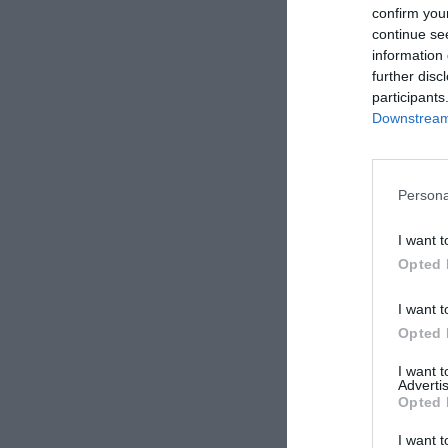
por el Pucela”,
confirm you
su gris actual p
continue se
information 
Relaci
further disc
El Valen
participants
Downstream 
Asimismo, e
millones de eur
anexos, para “
Persona
instalaciones”.
I want t
Para Molcaw
Opted 
Mestalla
(Valen
Balaídos
(RC Ce
I want t
(Real Betis),
RC
Opted 
otros.
I want 
Advertis
Opted 
Sobre 2Play
I want t