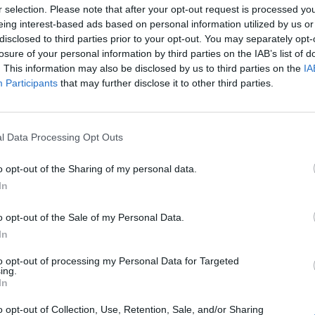
 ha destacado el club en
un comunicado
. Este espaci
r selection. Please note that after your opt-out request is processed y
or los colores característicos del Valladolid.
eing interest-based ads based on personal information utilized by us or
disclosed to third parties prior to your opt-out. You may separately opt-
onado
losure of your personal information by third parties on the IAB’s list of
cia CF renueva su alianza con MolcaWorld como proveedor durante un a
. This information may also be disclosed by us to third parties on the
IA
Participants
that may further disclose it to other third parties.
l club ha recordado en su nota que lleva destinados
os en los últimos seis años, tanto en el estadio com
mejorar la comodidad de los aficionados” y “moderniz
l Data Processing Opt Outs
o opt-out of the Sharing of my personal data.
orld, este proyecto se suma a otros que ha llevado 
In
cia CF),
Cívitas
Metropolitano
(Atlético de Madrid),
lta),
Ramón Sánchez-Pizjuán
(Sevilla FC),
Benito Vil
o opt-out of the Sale of my Personal Data.
DE Stadium
(RCD Espanyol) o
El Sadar
(CA Osasuna),
In
to opt-out of processing my Personal Data for Targeted
ing.
In
book Intelligence
o opt-out of Collection, Use, Retention, Sale, and/or Sharing