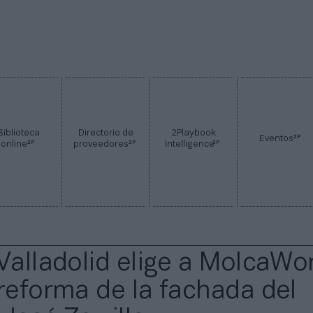
Biblioteca
Directorio de
2Playbook
2P
Eventos
2P
2P
2P
online
proveedores
Intelligence
 Valladolid elige a MolcaWo
 reforma de la fachada del