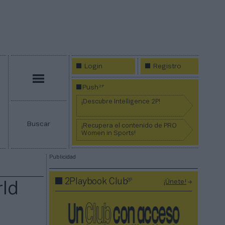
Login
Registro
Menú
2P
Push
¡Descubre Intelligence 2P!
Buscar
¡Recupera el contenido de PRO
Women in Sports!
Publicidad
2P
2Playbook Club
¡Únete!
rld