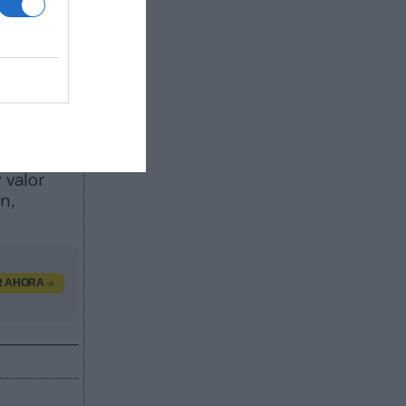
ercado de
negocio de
peas; 22
 BCL.
ntos
de 20.000
tos de las
ados por
 valor
n,
R AHORA