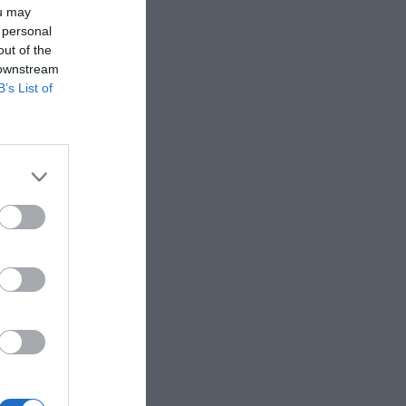
o dejará
ou may
 personal
out of the
 downstream
ño más
B’s List of
 más de 11
o en sus
ar las
a cabo en
Abanca
lamarín
 entre