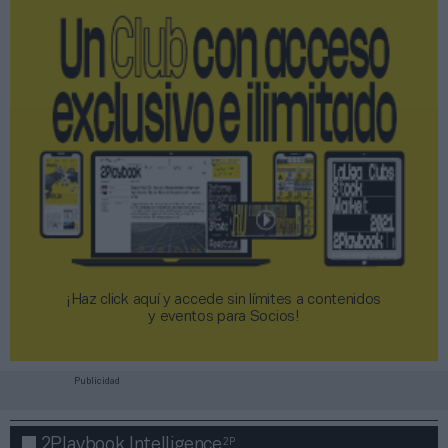
¡Haz click aquí y accede sin límites a contenidos
y eventos para Socios!​​​​​​​
Publicidad
2P
2Playbook Intelligence