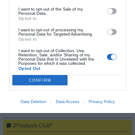
I want to opt-out of the Sale of my
Personal Data.
Opted In
Compartir
I want to opt-out of processing my
Personal Data for Targeted Advertising.
Imprimir
Opted In
I want to opt-out of Collection, Use,
Índex
2P
Retention, Sale, and/or Sharing of my
Personal Data that Is Unrelated with the
Purposes for which it was collected.
Real Valladolid
Opted Out
CONFIRM
LaLiga
Data Deletion
Data Access
Privacy Policy
Publicidad
2P
2Playbook Club