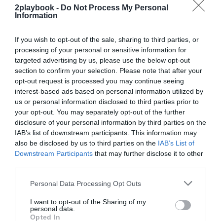
2playbook -
Do Not Process My Personal
Information
Sobre Intelligence 2P
Intelligence 2P
es la unidad de estrategia e
inteligencia de mercado de 2Playbook, cuya plataforma
If you wish to opt-out of the sale, sharing to third parties, or
de datos monitoriza en tiempo real el negocio de 60
processing of your personal or sensitive information for
clubes de LaLiga, Liga F y Primera Rfef; 200 clubes de
targeted advertising by us, please use the below opt-out
ligas europeas; 22 clubes de ACB y Primera FEB y otra
section to confirm your selection. Please note that after your
veintena de Euroliga, Eurocup y BCL.
opt-out request is processed you may continue seeing
La plataforma también contabiliza la asistencia a
interest-based ads based on personal information utilized by
todos los eventos deportivos, de entretenimiento y
us or personal information disclosed to third parties prior to
música en España, así como más de 24.000 contratos
your opt-out. You may separately opt-out of the further
de patrocinio en el mercado español y otros 7.000
disclosure of your personal information by third parties on the
contratos de las ligas europeas y norteamericanas de
IAB’s list of downstream participants. This information may
fútbol y baloncesto, segmentados por competición,
tipología de activos, marcas, categorías de producto y
also be disclosed by us to third parties on the
IAB’s List of
valor económico aproximado de cada acuerdo. Si
Downstream Participants
that may further disclose it to other
quieres más información, contacta con nosotros a
third parties.
través de
intelligence@2playbook.com
.
Personal Data Processing Opt Outs
Añadir
2Playbook
como fuente preferida de Google
I want to opt-out of the Sharing of my
de forma gratuita
personal data.
Mantente informado con las últimas noticias de actualidad.
Opted In
ACTIVAR AHORA