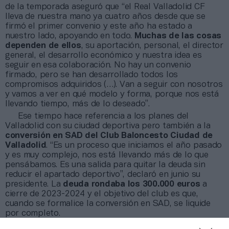
de la temporada aseguró que “el Real Valladolid CF
lleva de nuestra mano ya cuatro años desde que se
firmó el primer convenio y este año ha estado a
nuestro lado, apoyando en todo.
Muchas de las cosas
dependen de ellos
, su aportación, personal, el director
general, el desarrollo económico y nuestra idea es
seguir en esa colaboración. No hay un convenio
firmado, pero se han desarrollado todos los
compromisos adquiridos (…). Van a seguir con nosotros
y vamos a ver en qué modelo y forma, porque nos está
llevando tiempo, más de lo deseado”.
Ese tiempo hace referencia a los planes del
Valladolid con su ciudad deportiva pero también a la
conversión en SAD del Club Baloncesto Ciudad de
Valladolid
. “Es un proceso que iniciamos el año pasado
y es muy complejo, nos está llevando más de lo que
pensábamos. Es una salida para quitar la deuda sin
reducir el apartado deportivo”, declaró en junio su
presidente. La
deuda rondaba los 300.000 euros
a
cierre de 2023-2024 y el objetivo del club es que,
cuando se formalice la conversión en SAD, se liquide
por completo.