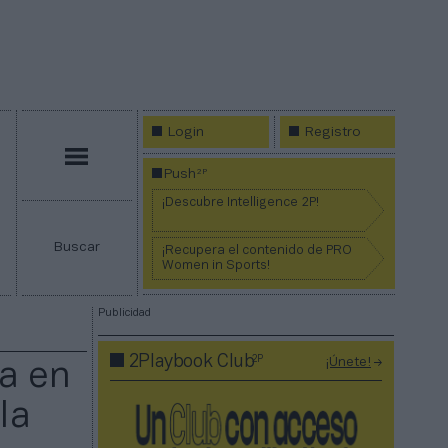
Login
Registro
Menú
2P
Push
¡Descubre Intelligence 2P!
Buscar
¡Recupera el contenido de PRO
Women in Sports!
Publicidad
2P
2Playbook Club
¡Únete!
ia en
la