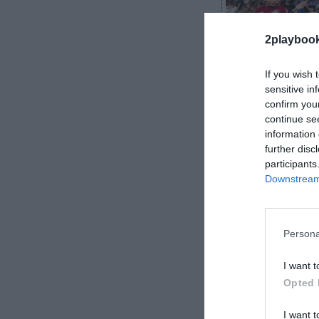
2playboo
If you wish 
sensitive in
confirm you
continue se
Jabier Izquierd
information 
further disc
participants
Downstream 
LaLiga Hypermo
aficionados en 
Persona
casi 2,3 millo
I want t
Opted 
I want t