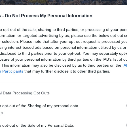
k -
Do Not Process My Personal Information
to opt-out of the sale, sharing to third parties, or processing of your per
formation for targeted advertising by us, please use the below opt-out s
r selection. Please note that after your opt-out request is processed y
eing interest-based ads based on personal information utilized by us or
o
24 de enero de 2024
disclosed to third parties prior to your opt-out. You may separately opt-
losure of your personal information by third parties on the IAB’s list of
. This information may also be disclosed by us to third parties on the
IA
Guardar
Me gusta
Participants
that may further disclose it to other third parties.
tion cerró la primera vuelta recibiendo a un 7% má
sus estadios. La Segunda División del fútbol español
l Data Processing Opt Outs
nes de espectadores y una media de 10.000 butacas 
o opt-out of the Sharing of my personal data.
In
o opt-out of the Sale of my Personal Data.