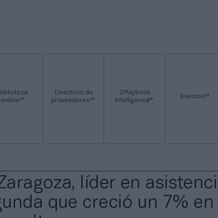
Biblioteca
Directorio de
2Playbook
2P
Eventos
2P
2P
2P
online
proveedores
Intelligence
Zaragoza, líder en asistenc
unda que creció un 7% en 