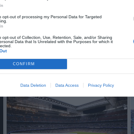
In
to opt-out of processing my Personal Data for Targeted
n no formas parte de 2Playbook Club
ing.
In
¡Hazte Socio para acceder a este contenido exclusivo!
o opt-out of Collection, Use, Retention, Sale, and/or Sharing
¡Suscríbete!
Inicia sesión
ersonal Data that Is Unrelated with the Purposes for which it
lected.
Out
CONFIRM
Imprimir
Data Deletion
Data Access
Privacy Policy