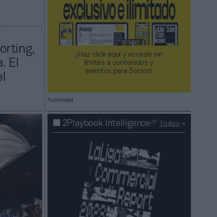
a
orting,
¡Haz click aquí y accede sin
. El
límites a contenidos y
eventos para Socios!​​​​​​​
el
Publicidad
2P
2Playbook Intelligence
Todos