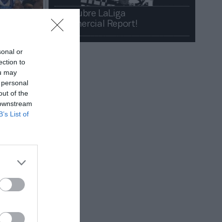
¡Descubre LaLiga
Commercial Report!​​
sonal or
ection to
ou may
 personal
out of the
 downstream
B’s List of
s de
 atrajo a
ocupa