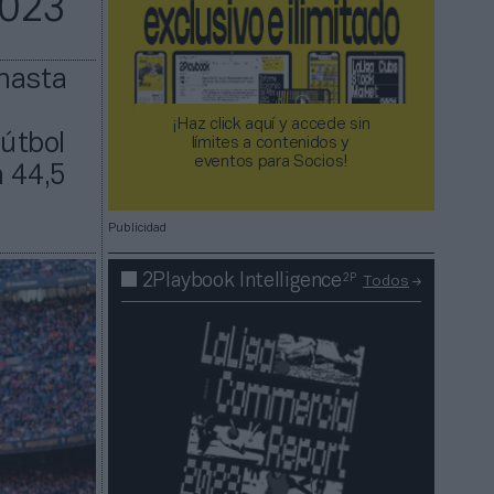
2023
 hasta
¡Haz click aquí y accede sin
fútbol
límites a contenidos y
eventos para Socios!​​​​​​​
n 44,5
Publicidad
2P
2Playbook Intelligence
Todos