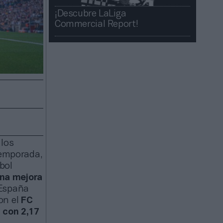
¡Descubre LaLiga
Commercial Report!​​
 los
temporada,
bol
una mejora
 España
on el
FC
 con 2,17