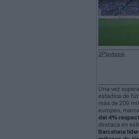
2Playbook
Una vez superad
estadios de fút
más de 209 mil
europeo, marc
del 4% respec
destaca en est
Barcelona líde