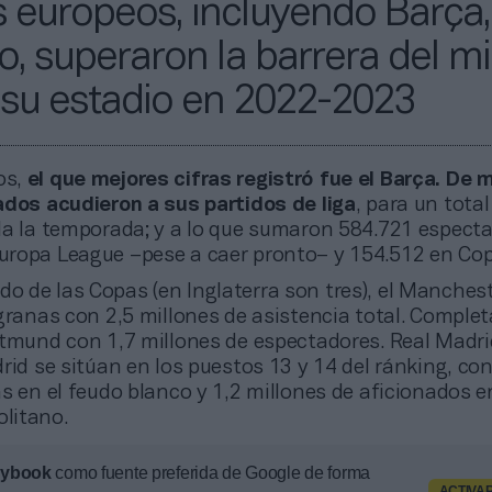
 europeos, incluyendo Barça,
o, superaron la barrera del mi
 su estadio en 2022-2023
os,
el que mejores cifras registró fue el Barça. De 
ados acudieron a sus partidos de liga
, para un total
da la temporada; y a lo que sumaron 584.721 espect
ropa League –pese a caer pronto– y 154.512 en Cop
do de las Copas (en Inglaterra son tres), el Manches
granas con 2,5 millones de asistencia total. Complet
rtmund con 1,7 millones de espectadores. Real Madri
rid se sitúan en los puestos 13 y 14 del ránking, con
s en el feudo blanco y 1,2 millones de aficionados e
litano.
aybook
como fuente preferida de Google de forma
ACTIVA