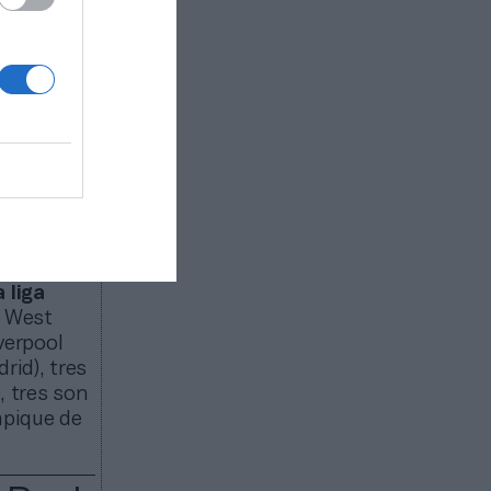
na década.
siones
 la
epción, la
19; aunque
randes
n dato:
17
 liga
, West
verpool
rid), tres
 tres son
mpique de