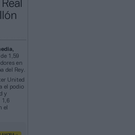
 Real
llón
media,
 de 1,59
adores en
a del Rey.
ter United
a el podio
d y
 1,6
n el
R AHORA