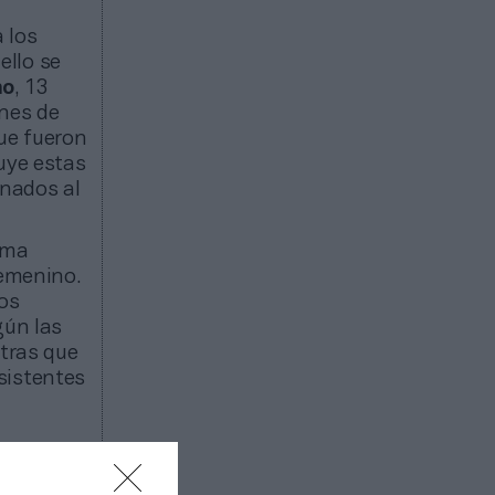
 los
ello se
no
, 13
ones de
ue fueron
uye estas
onados al
ima
femenino.
los
gún las
ntras que
sistentes
dieron