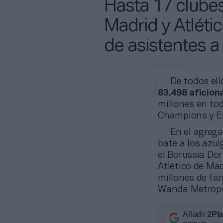
Hasta 17 clubes
Madrid y Atlétic
de asistentes a
De todos ell
83.498 aficion
millones en to
Champions y Eu
En el agrega
bate a los azul
el Borussia Do
Atlético de Mad
millones de fan
Wanda Metropo
Añadir
2Pl