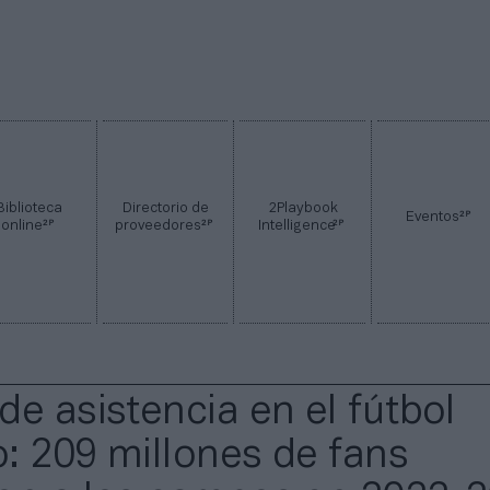
Biblioteca
Directorio de
2Playbook
2P
Eventos
2P
2P
2P
online
proveedores
Intelligence
de asistencia en el fútbol
: 209 millones de fans