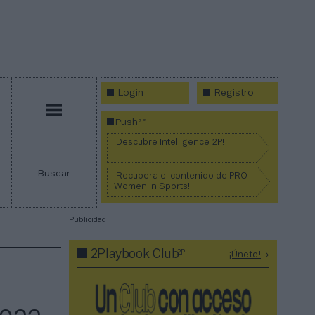
Login
Registro
Menú
2P
Push
¡Descubre Intelligence 2P!
Buscar
¡Recupera el contenido de PRO
Women in Sports!
Publicidad
2P
2Playbook Club
¡Únete!