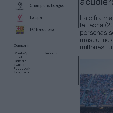
acudier
Champions League
La cifra me
LaLiga
la fecha (2
FC Barcelona
personas se
masculino c
Compartir
millones, u
WhatsApp
Imprimir
Email
Linkedin
Twitter
Facebook
Telegram