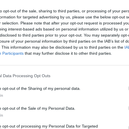
ara ver a sus equipos, tanto
to opt-out of the sale, sharing to third parties, or processing of your per
formation for targeted advertising by us, please use the below opt-out s
culino como del femenino
r selection. Please note that after your opt-out request is processed y
eing interest-based ads based on personal information utilized by us or
disclosed to third parties prior to your opt-out. You may separately opt-
losure of your personal information by third parties on the IAB’s list of
ativa entre países, España es tercera sólo por detr
. This information may also be disclosed by us to third parties on the
IA
millones de espectadores) y de Inglaterra, que lider
Participants
that may further disclose it to other third parties.
nking. En total,
44,5 millones de fans ingleses fuero
stadios
, un 21% del total europeo. Como dato: a los 
 siete divisiones inferiores a la Premier, acudieron 22
cionados; más personas que a todo el fútbol español
l Data Processing Opt Outs
 destaca que sólo la renovación del Santiago Bernab
mero de localidades– impidió que LaLiga EA Sports l
o opt-out of the Sharing of my personal data.
30 años.
In
mbién destaca el tirón de las Copas. En Inglaterra 
o opt-out of the Sale of my Personal Data.
illones de entradas, el doble que el resto de sus riva
In
mbio, la brecha entre la Premier League y el resto d
ta. Hasta 15,3 millones de fans fueron a partidos de 
to opt-out of processing my Personal Data for Targeted