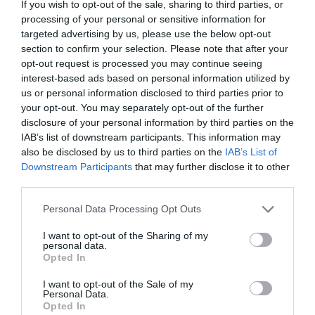
Joseph
Oughourlian, empresario francés que es
If you wish to opt-out of the sale, sharing to third parties, or
dueño del RC Lens de Ligue-1 a través de Amber
processing of your personal or sensitive information for
Capital
, fondo con el que su socio Serpa también
targeted advertising by us, please use the below opt-out
controla el Millonarios de Bogotá (Colombia).
section to confirm your selection. Please note that after your
Entre los temas tratados en la junta también ha
opt-out request is processed you may continue seeing
estado la construcción de un nuevo estadio, en el que
interest-based ads based on personal information utilized by
Mas y su equipo han confirmado su interés en
us or personal information disclosed to third parties prior to
participar, y el nuevo director general, Raúl Sanllehí, ha
your opt-out. You may separately opt-out of the further
destacado que, en esta primera temporada, no
disclosure of your personal information by third parties on the
aumentará notablemente el límite salarial de la plantilla
IAB’s list of downstream participants. This information may
para atacar el ascenso a Primera División.
also be disclosed by us to third parties on the
IAB’s List of
Downstream Participants
that may further disclose it to other
Añadir
2Playbook
como fuente preferida de Google
third parties.
de forma gratuita
Mantente informado con las últimas noticias de actualidad.
Personal Data Processing Opt Outs
ACTIVAR AHORA
I want to opt-out of the Sharing of my
personal data.
Opted In
Compartir
I want to opt-out of the Sale of my
Imprimir
Personal Data.
Opted In