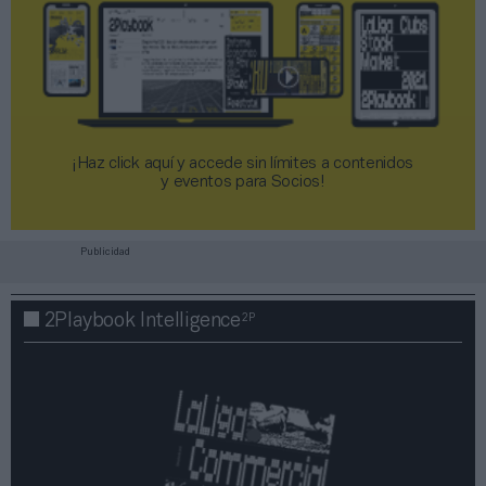
¡Haz click aquí y accede sin límites a contenidos
y eventos para Socios!​​​​​​​
Publicidad
2P
2Playbook Intelligence