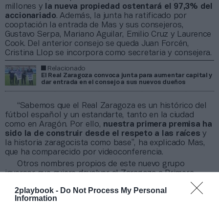
millones y
la nueva propiedad ostentará el 97,3% del
accionariado
. Además, la junta ha ratificado por
cooptación la entrada de Mas y sus consejeros,
Gustavo Serpa, Mariano Aguilar, Emilio Cruz y Laurence
Cook. Del anterior consejo se queda Juan Forcén,
Cristina Llop se incorpora como secretaria y consejera.
Relacionado
El Real Zaragoza convoca junta para aumentar capital y
dar entrada en el consejo a sus nuevos dueños
“Sabemos que el Real Zaragoza es un histórico del
fútbol español y un estandarte, tanto en la ciudad
como en Aragón. Por ello,
nuestra primera premisa ha
sido la de construir desde el respeto a las raíces
y
la historia zaragocista como base”, ha explicado Mas,
que ha comparecido por videoconferencia.
Otros nombres propios de este nuevo grupo
inversor que quiere devolver al Zaragoza a Primera
División son Jose Mas –hermano de Jorge y parte
2playbook -
Do Not Process My Personal
también de su proyecto en el Inter Miami–; Jim
Information
Carpenter y Jim Miller, estadounidenses con
inversiones en el mundo del deporte; y