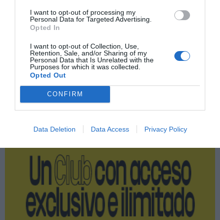
Índex
2P
I want to opt-out of processing my
Personal Data for Targeted Advertising.
Opted In
Real Zaragoza
I want to opt-out of Collection, Use,
Retention, Sale, and/or Sharing of my
Personal Data that Is Unrelated with the
LaLiga
Purposes for which it was collected.
Opted Out
CONFIRM
Publicidad
Data Deletion
Data Access
Privacy Policy
2P
2Playbook Club