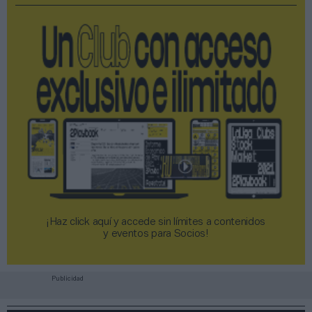
¡Haz click aquí y accede sin límites a contenidos
y eventos para Socios!​​​​​​​
Publicidad