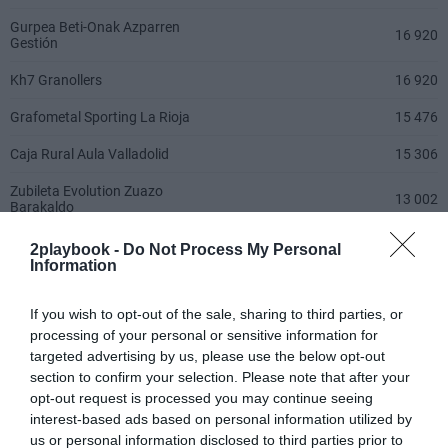
2playbook -
Do Not Process My Personal
Information
El reparto se lleva a cabo basándose en los
If you wish to opt-out of the sale, sharing to third parties, or
marcadores fijados por el ente federativo para la
processing of your personal or sensitive information for
mejora de las condiciones laborales de las jugadoras.
targeted advertising by us, please use the below opt-out
Estos marcadores hacen referencia a la tipología de
section to confirm your selection. Please note that after your
contratos y la cotización de cada club a la Seguridad
opt-out request is processed you may continue seeing
Social.
interest-based ads based on personal information utilized by
No en vano,
el Rocasa Gran Canaria lidera el
us or personal information disclosed to third parties prior to
reparto al
contar con hasta 18 jugadoras