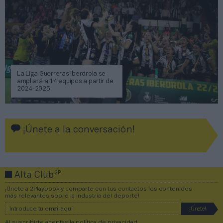
La Liga Guerreras Iberdrola se
ampliará a 14 equipos a partir de
2024-2025
¡Únete a la conversación!
2P
Alta Club
¡Únete a 2Playbook y comparte con tus contactos los contenidos
más relevantes sobre la industria del deporte!
Al suscribirte aceptas la
política de privacidad
.