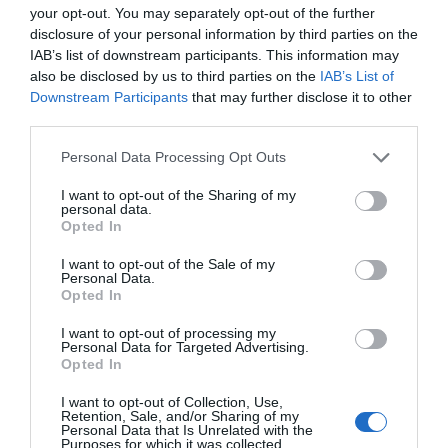
your opt-out. You may separately opt-out of the further
contratadas, 16 de ellas a jornada
disclosure of your personal information by third parties on the
completa;
mientras que Super Amara Bera Bera y
IAB’s list of downstream participants. This information may
Costa del Sol Málaga con diecisiete y trece jugadoras
contratadas, respectivamente, cuentan ambos con 12
also be disclosed by us to third parties on the
IAB’s List of
jugadoras a jornada completa.
Downstream Participants
that may further disclose it to other
third parties.
“Esta decisión de la Rfebm de destinar esta cuantía
significativa del convenio con Iberdrola para potenciar
la apuesta por la mejora laboral de las jugadoras, sigue
Personal Data Processing Opt Outs
siendo un pilar fundamental del plan estratégico de
desarrollo del balonmano femenino, consensuado con
I want to opt-out of the Sharing of my
personal data.
Iberdrola y el Consejo Superior de Deportes (CSD), a
Opted In
través de la Subdirección General de Mujer y Deporte,
dentro del programa Universo Mujer III”, ha destacado
I want to opt-out of the Sale of my
la federación.
Personal Data.
Opted In
Añadir
2Playbook
como fuente preferida de Google
I want to opt-out of processing my
de forma gratuita
Personal Data for Targeted Advertising.
Mantente informado con las últimas noticias de actualidad.
Opted In
ACTIVAR AHORA
I want to opt-out of Collection, Use,
Retention, Sale, and/or Sharing of my
Personal Data that Is Unrelated with the
Purposes for which it was collected.