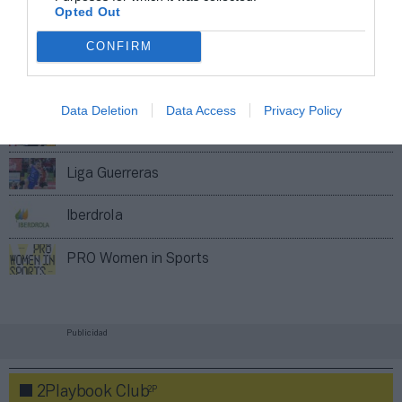
Compartir
Opted Out
Imprimir
CONFIRM
Índex
2P
Data Deletion
Data Access
Privacy Policy
Federaciones
Liga Guerreras
Iberdrola
PRO Women in Sports
Publicidad
2P
2Playbook Club