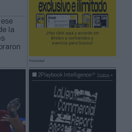
 ese
de la
¡Haz click aquí y accede sin
es
límites a contenidos y
eventos para Socios!​​​​​​​
oraron
Publicidad
2P
2Playbook Intelligence
Todos