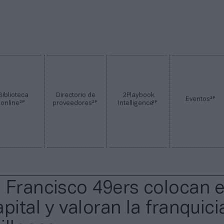
Biblioteca
Directorio de
2Playbook
2P
Eventos
2P
2P
2P
online
proveedores
Intelligence
 Francisco 49ers colocan 
pital y valoran la franquici