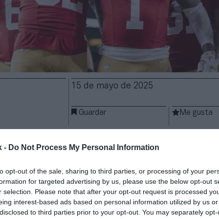
15 de mayo de 2025
Guardar
Me gusta
sco 49ers
colocan el
6% de su capital
con una valo
k -
Do Not Process My Personal Information
nquicia de la NFL dará entrada como accionistas mino
e Bay Area:
Khosla, Griffith y Deeter
. Las tres están
to opt-out of the sale, sharing to third parties, or processing of your per
licon Valley, con empresarios milmillonarios fundad
formation for targeted advertising by us, please use the below opt-out s
 Sun Microsystems, Bessemer Venture Partners y I
r selection. Please note that after your opt-out request is processed y
tivamente.
eing interest-based ads based on personal information utilized by us or
disclosed to third parties prior to your opt-out. You may separately opt-
 cómo será el reparto accionarial entre los tres nu