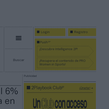
Login
Registro
Menú
2P
Push
¡Descubre Intelligence 2P!
Buscar
¡Recupera el contenido de PRO
Women in Sports!
Publicidad
2P
2Playbook Club
¡Únete!
el 6%
a en