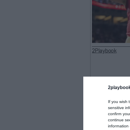
2Playbook
Los
San Franci
2playboo
récord. La fra
tres familias
d
If you wish 
vinculadas a Si
sensitive in
empresas como
confirm you
Growth, respec
continue se
information 
Se desconoce