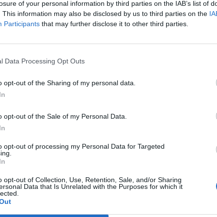
losure of your personal information by third parties on the IAB’s list of
a operación
valora el equipo en 8.500 millones
de dól
. This information may also be disclosed by us to third parties on the
IA
 de euros). Se supera el récord de los Philadelphia Ea
Participants
that may further disclose it to other third parties.
colocaron el 10% de su capital con una valoración t
de dólares (7.232 millones de euros).
stán
controlados por la familia York
, que poseen má
l Data Processing Opt Outs
s. Edward DeBartolo compró la franquicia en 1977 po
lares, y posteriormente pasó a manos de su hija Den
o opt-out of the Sharing of my personal data.
n York. Recientemente la franquicia pasó a manos d
In
como el Leeds United, comprado en 2023.
o opt-out of the Sale of my Personal Data.
In
ligence 2P
to opt-out of processing my Personal Data for Targeted
 2P
es la unidad de estrategia e inteligencia de merc
ing.
In
 plataforma de datos monitoriza en tiempo real el n
Liga, Liga F y Primera Federación; 200 clubes de lig
o opt-out of Collection, Use, Retention, Sale, and/or Sharing
lubes de ACB y Primera FEB.
ersonal Data that Is Unrelated with the Purposes for which it
lected.
Out
a también contabiliza la asistencia a todos los event
 entretenimiento y música en España, así como más d