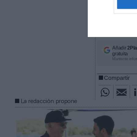
contratos de pa
ligas europeas
competición, ti
económico apro
con nosotros a
Añadir
2Pl
gratuita
Mantente infor
Compartir
La redacción propone