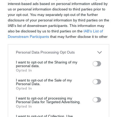
Añadir
2Playbook
como fuente preferida de Google
interest-based ads based on personal information utilized by
de forma gratuita
us or personal information disclosed to third parties prior to
Mantente informado con las últimas noticias de actualidad.
your opt-out. You may separately opt-out of the further
ACTIVAR AHORA
disclosure of your personal information by third parties on the
IAB’s list of downstream participants. This information may
also be disclosed by us to third parties on the
IAB’s List of
Compartir
Downstream Participants
that may further disclose it to other
third parties.
Imprimir
Personal Data Processing Opt Outs
Índex
2P
I want to opt-out of the Sharing of my
personal data.
Opted In
SD Huesca
I want to opt-out of the Sale of my
Personal Data.
LaLiga
Opted In
Nombramiento
I want to opt-out of processing my
Personal Data for Targeted Advertising.
Opted In
I want to opt-out of Collection, Use,