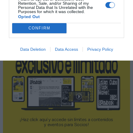
Retention, Sale, and/or Sharing of my
Publicidad
Personal Data that Is Unrelated with the
Purposes for which it was collected.
Opted Out
2P
2Playbook Club
CONFIRM
Data Deletion
Data Access
Privacy Policy
¡Haz click aquí y accede sin límites a contenidos
y eventos para Socios!​​​​​​​