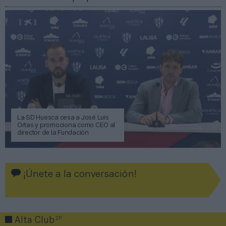
La SD Huesca cesa a José Luis
Ortas y promociona como CEO al
director de la Fundación
¡Únete a la conversación!
2P
Alta Club