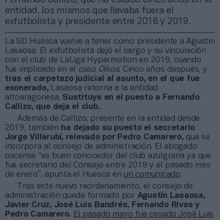
entidad, los mismos que llevaba fuera el
exfutbolista y presidente entre 2016 y 2019.
La SD Huesca vuelve a tener como presidente a Agustín
Lasaosa. El exfutbolista dejó el cargo y su vinculación
con el club de LaLiga Hypermotion en 2019, cuando
fue implicado en el
caso Oikos
. Cinco años después, y
tras el carpetazo judicial al asunto, en el que fue
exonerado,
Lasaosa retorna a la entidad
altoaragonesa.
Sustituye en el puesto a Fernando
Callizo, que deja el club.
Además de Callizo, presente en la entidad desde
2019, también
ha dejado su puesto el secretario
Jorge Villarubí, relevado por Pedro Camarero,
que se
incorpora al consejo de administración. El abogado
oscense “es buen conocedor del club azulgrana ya que
fue secretario del Consejo entre 2019 y el pasado mes
de enero”, apunta el Huesca en
un comunicado
.
Tras este nuevo reordenamiento, el consejo de
administración queda formado por
Agustín Lasaosa,
Javier Cruz, José Luis Bandrés, Fernando Rivas y
Pedro Camarero.
El pasado mayo fue cesado José Luis