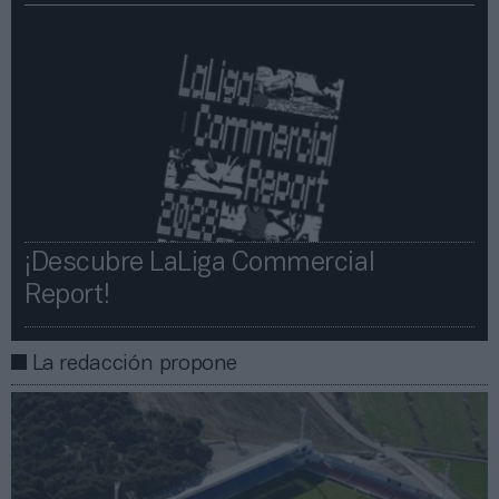
¡Descubre LaLiga Commercial
Report!​​
La redacción propone