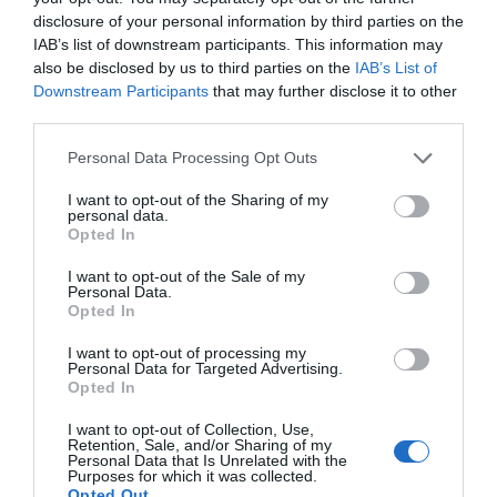
de datos monitoriza en tiempo real el negocio de 60
disclosure of your personal information by third parties on the
clubes de LaLiga, Liga F y Primera Rfef; 200 clubes de
IAB’s list of downstream participants. This information may
ligas europeas; 22 clubes de ACB y Primera FEB y 80
also be disclosed by us to third parties on the
IAB’s List of
clubes de Euroliga, Eurocup, BCL, Euroliga y Eurocup
Downstream Participants
that may further disclose it to other
femeninas.
third parties.
La plataforma también contabiliza la asistencia a
todos los eventos deportivos, de entretenimiento y
Personal Data Processing Opt Outs
música en España, así como más de 23.000 contratos
de patrocinio en el mercado español y otros 7.000
I want to opt-out of the Sharing of my
contratos de las ligas europeas y norteamericanas de
personal data.
Opted In
fútbol y baloncesto, segmentados por competición,
tipología de activos, marcas, categorías de producto y
I want to opt-out of the Sale of my
valor económico aproximado de cada acuerdo. Si
Personal Data.
quieres más información, contacta con nosotros a
Opted In
través de
intelligence@2playbook.com
.
I want to opt-out of processing my
Personal Data for Targeted Advertising.
Añadir
2Playbook
como fuente preferida de Google
Opted In
de forma gratuita
Mantente informado con las últimas noticias de actualidad.
I want to opt-out of Collection, Use,
ACTIVAR AHORA
Retention, Sale, and/or Sharing of my
Personal Data that Is Unrelated with the
Purposes for which it was collected.
Opted Out