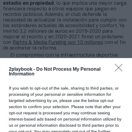
estadio en propiedad
, lo que implica una mayor carga
financiera respecto a otros equipos que juegan en
recintos públicos. Además, el club defiende la
necesidad de actualizar la instalación para cumplir con
los estándares actuales de accesibilidad y confort. Ya
invirtió 3,2 millones de euros en 2019-2020 para
mejorar el recinto y en 2020-2021 firmó un préstamo
con
Rights & Media Funding por 10 millones
con el fin
de acometer la reforma.
El compromiso con la infraestructura deportiva
también se refleja en la
Base Aragonesa de Fútbol
,
donde entrena la cantera, y cuya modernización está
2playbook -
Do Not Process My Personal
entre las prioridades del club para este mismo año.
Information
Este recinto ha sido escenario de eventos como la
Amazon Cup.
“Queremos consolidar un modelo de
If you wish to opt-out of the sale, sharing to third parties, or
club sostenible
que crezca de la mano de toda la
processing of your personal or sensitive information for
sociedad aragonesa”, ha señalado la entidad en
un
comunicado
.
targeted advertising by us, please use the below opt-out
section to confirm your selection. Please note that after your
opt-out request is processed you may continue seeing
Sobre Intelligence 2P
interest-based ads based on personal information utilized by
us or personal information disclosed to third parties prior to
Intelligence 2P
es la unidad de estrategia e
inteligencia de mercado de 2Playbook, cuya plataforma
your opt-out. You may separately opt-out of the further