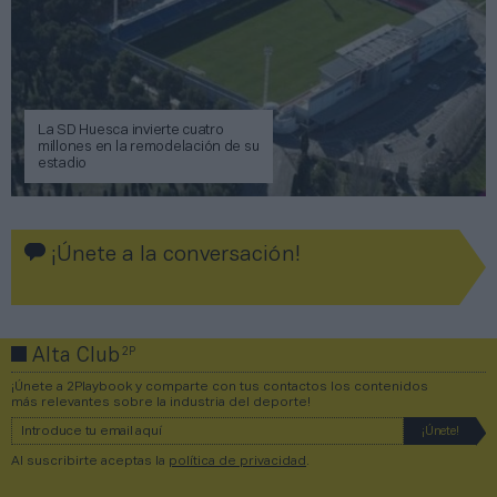
La SD Huesca invierte cuatro
millones en la remodelación de su
estadio
¡Únete a la conversación!
2P
Alta Club
¡Únete a 2Playbook y comparte con tus contactos los contenidos
más relevantes sobre la industria del deporte!
Al suscribirte aceptas la
política de privacidad
.