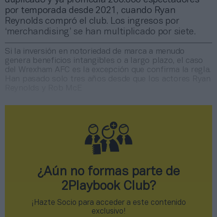
por temporada desde 2021, cuando Ryan
Reynolds compró el club. Los ingresos por
‘merchandising’ se han multiplicado por siete.
Si la inversión en notoriedad de marca a menudo
genera beneficios intangibles o a largo plazo, el caso
del Wrexham AFC es la excepción que confirma la regla.
Han pasado solo tres años desde que los actores Ryan
Reynolds y Rob McE
¿Aún no formas parte de
2Playbook Club?
¡Hazte Socio para acceder a este contenido
exclusivo!