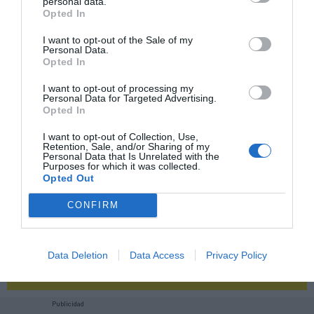
personal data.
Opted In
2P
2Playbook Club
I want to opt-out of the Sale of my
Personal Data.
Opted In
I want to opt-out of processing my
Personal Data for Targeted Advertising.
Opted In
I want to opt-out of Collection, Use,
Retention, Sale, and/or Sharing of my
Personal Data that Is Unrelated with the
Purposes for which it was collected.
Opted Out
CONFIRM
¡Haz click aquí y accede sin límites a contenidos
Data Deletion
Data Access
Privacy Policy
y eventos para Socios!​​​​​​​
Publicidad