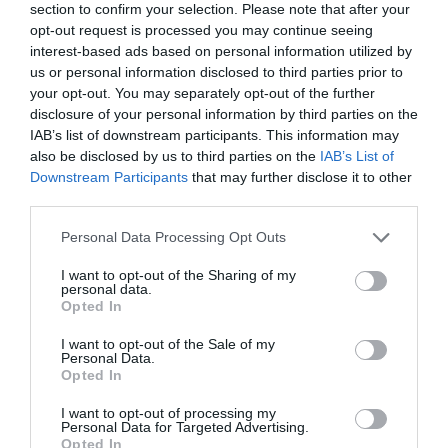
segmentados por competición, tipología de activos,
section to confirm your selection. Please note that after your
marcas, categorías de producto y valor económico
opt-out request is processed you may continue seeing
aproximado de cada acuerdo. Si quieres más
interest-based ads based on personal information utilized by
información, contacta con nosotros
us or personal information disclosed to third parties prior to
en
intelligence@2playbook.com
your opt-out. You may separately opt-out of the further
disclosure of your personal information by third parties on the
Añadir
2Playbook
como fuente preferida de Google
IAB’s list of downstream participants. This information may
de forma gratuita
also be disclosed by us to third parties on the
IAB’s List of
Mantente informado con las últimas noticias de actualidad.
Downstream Participants
that may further disclose it to other
ACTIVAR AHORA
third parties.
Personal Data Processing Opt Outs
Compartir
I want to opt-out of the Sharing of my
personal data.
Imprimir
Opted In
I want to opt-out of the Sale of my
Índex
2P
Personal Data.
Opted In
CB Gran Canaria
I want to opt-out of processing my
Personal Data for Targeted Advertising.
Opted In