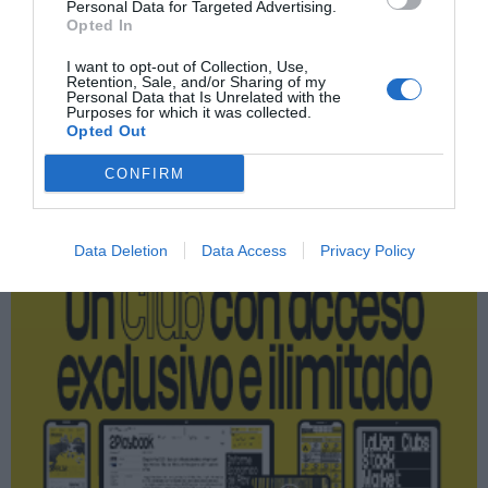
Índex
2P
Personal Data for Targeted Advertising.
Opted In
Sporting Portugal
I want to opt-out of Collection, Use,
Retention, Sale, and/or Sharing of my
Personal Data that Is Unrelated with the
Purposes for which it was collected.
Opted Out
Publicidad
CONFIRM
2P
2Playbook Club
Data Deletion
Data Access
Privacy Policy