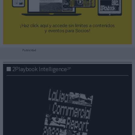
¡Haz click aquí y accede sin límites a contenidos
y eventos para Socios!​​​​​​​
Publicidad
2P
2Playbook Intelligence