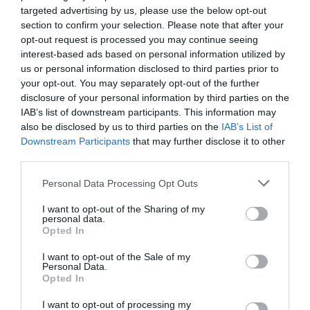
2Playbook Intelligence
es la unidad de datos e
targeted advertising by us, please use the below opt-out
inteligencia de mercado de 2Playbook, cuya plataforma
section to confirm your selection. Please note that after your
de datos monitoriza en tiempo real el negocio de más
opt-out request is processed you may continue seeing
de 250 clubes de fútbol y baloncesto de toda Europa,
interest-based ads based on personal information utilized by
así como más de 20.000 contratos de patrocinio en el
us or personal information disclosed to third parties prior to
mercado español, segmentados por competición,
your opt-out. You may separately opt-out of the further
tipología de activos, marcas, categorías de producto y
disclosure of your personal information by third parties on the
valor económico aproximado de cada acuerdo. Si
quieres más información, contacta con nosotros a
IAB’s list of downstream participants. This information may
través de intelligence@2playbook.com.
also be disclosed by us to third parties on the
IAB’s List of
Downstream Participants
that may further disclose it to other
third parties.
Añadir
2Playbook
como fuente preferida de Google
de forma gratuita
Mantente informado con las últimas noticias de actualidad.
Personal Data Processing Opt Outs
ACTIVAR AHORA
I want to opt-out of the Sharing of my
personal data.
Opted In
Compartir
I want to opt-out of the Sale of my
Personal Data.
Imprimir
Opted In
I want to opt-out of processing my