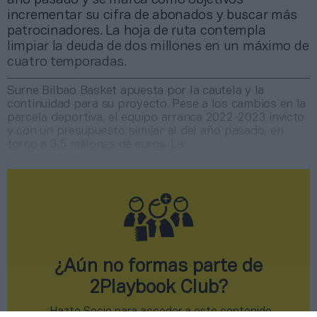
incrementar su cifra de abonados y buscar más
patrocinadores. La hoja de ruta contempla
limpiar la deuda de dos millones en un máximo de
cuatro temporadas.
Surne Bilbao Basket apuesta por la cautela y la
continuidad para su proyecto. Pese a los cambios en la
parcela deportiva, el equipo arranca 2022-2023 invicto
y con un presupuesto similar al del año pasado, en
torno a 3,5 millones de euros. La
¿Aún no formas parte de
2Playbook Club?
¡Hazte Socio para acceder a este contenido