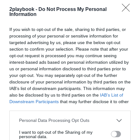
exclusivo!
2playbook -
Do Not Process My Personal
Information
¡Suscríbete!
Inicia sesión
If you wish to opt-out of the sale, sharing to third parties, or
processing of your personal or sensitive information for
targeted advertising by us, please use the below opt-out
Compartir
section to confirm your selection. Please note that after your
opt-out request is processed you may continue seeing
Imprimir
interest-based ads based on personal information utilized by
us or personal information disclosed to third parties prior to
your opt-out. You may separately opt-out of the further
Índex
2P
disclosure of your personal information by third parties on the
IAB’s list of downstream participants. This information may
Bilbao Basket
also be disclosed by us to third parties on the
IAB’s List of
Downstream Participants
that may further disclose it to other
third parties.
Publicidad
Personal Data Processing Opt Outs
I want to opt-out of the Sharing of my
personal data.
2P
2Playbook Club