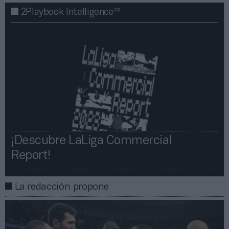
2P
2Playbook Intelligence
¡Descubre LaLiga Commercial
Report!​​
La redacción propone