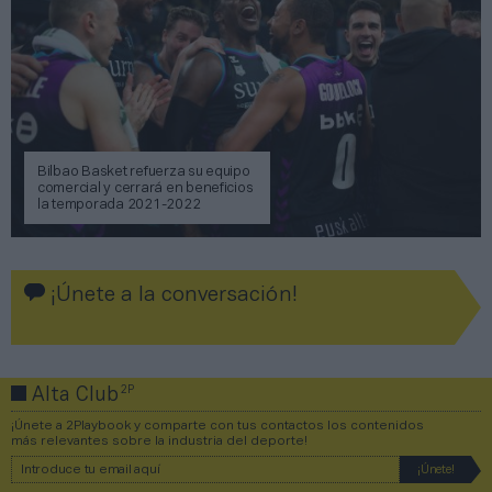
Bilbao Basket refuerza su equipo
comercial y cerrará en beneficios
la temporada 2021-2022
¡Únete a la conversación!
2P
Alta Club
¡Únete a 2Playbook y comparte con tus contactos los contenidos
más relevantes sobre la industria del deporte!