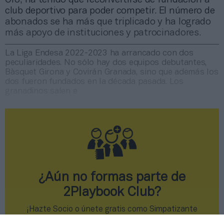
club deportivo para poder competir. El número de
abonados se ha más que triplicado y ha logrado
más apoyo de instituciones y patrocinadores.
La Liga Endesa 2022-2023 ha arrancado con dos
peculiaridades. No sólo hay dos equipos debutantes,
Bàsquet Girona y Covirán Granada, sino que además los
dos fueron fundados en la década pasada. Los
granadinos salen e
¿Aún no formas parte de
2Playbook Club?
¡Hazte Socio o únete gratis como Simpatizante
para leer este contenido!