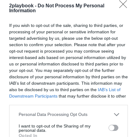
2playbook -
Do Not Process My Personal
¡Suscríbete!
Inicia sesión
Information
If you wish to opt-out of the sale, sharing to third parties, or
processing of your personal or sensitive information for
targeted advertising by us, please use the below opt-out
Compartir
section to confirm your selection. Please note that after your
opt-out request is processed you may continue seeing
Imprimir
interest-based ads based on personal information utilized by
us or personal information disclosed to third parties prior to
Índex
2P
your opt-out. You may separately opt-out of the further
disclosure of your personal information by third parties on the
IAB’s list of downstream participants. This information may
Fundación CB Granada
also be disclosed by us to third parties on the
IAB’s List of
Downstream Participants
that may further disclose it to other
third parties.
Publicidad
Personal Data Processing Opt Outs
I want to opt-out of the Sharing of my
2P
2Playbook Club
personal data.
Opted In