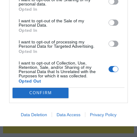
personal data.
Opted In
2P
2Playbook Club
I want to opt-out of the Sale of my
Personal Data.
Opted In
I want to opt-out of processing my
Personal Data for Targeted Advertising.
Opted In
I want to opt-out of Collection, Use,
Retention, Sale, and/or Sharing of my
Personal Data that Is Unrelated with the
Purposes for which it was collected.
Opted Out
CONFIRM
Data Deletion
Data Access
Privacy Policy
¡Haz click aquí y accede sin límites a contenidos
y eventos para Socios!​​​​​​​