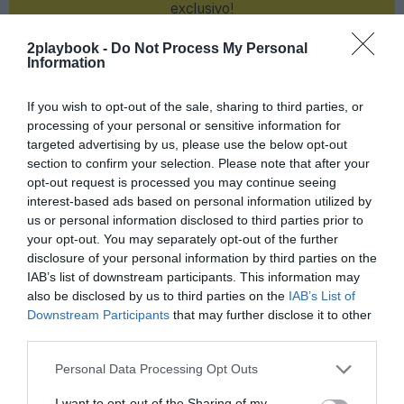
exclusivo!
¡Suscríbete!
Inicia sesión
2playbook -
Do Not Process My Personal
Information
If you wish to opt-out of the sale, sharing to third parties, or
processing of your personal or sensitive information for
Compartir
targeted advertising by us, please use the below opt-out
section to confirm your selection. Please note that after your
Imprimir
opt-out request is processed you may continue seeing
interest-based ads based on personal information utilized by
us or personal information disclosed to third parties prior to
Índex
2P
your opt-out. You may separately opt-out of the further
disclosure of your personal information by third parties on the
CB Murcia
IAB’s list of downstream participants. This information may
also be disclosed by us to third parties on the
IAB’s List of
UCAM
Downstream Participants
that may further disclose it to other
third parties.
Personal Data Processing Opt Outs
Publicidad
I want to opt-out of the Sharing of my