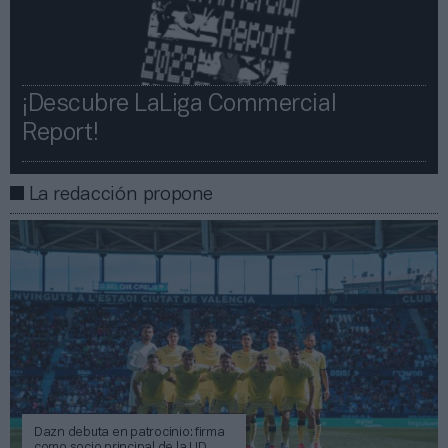
¡Descubre LaLiga Commercial
Report!​​
La redacción propone
Dazn debuta en patrocinio: firma