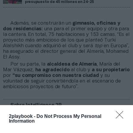
presupuesto de 45 millones en 24-25
Además, se construirán un
gimnasio, oficinas y
dos residencias
: una para el primer equipo y otra para
la cantera. En total, 75 habitaciones y 153 camas. “Es el
proyecto más ambicioso de los que planteó Turki
Alalshikh cuando adquirió el club y será
top
en Europa”,
ha asegurado el director general del Almería, Mohamed
El Assy.
Por su parte, la
alcaldesa de Almería
, María del
Mar Vázquez,
ha agradecido
al club y
a su propietario
por
“su
compromiso con nuestra ciudad
y su
voluntad de seguir convirtiéndola en el escenario de
ambiciosos proyectos de futuro”.
Sobre Intelligence 2P
Intelligence 2P
es la unidad de estrategia e
2playbook -
Do Not Process My Personal
inteligencia de mercado de 2Playbook, cuya plataforma
Information
de datos monitoriza en tiempo real el negocio de 60
clubes de LaLiga, Liga F y Primera Rfef; 200 clubes de