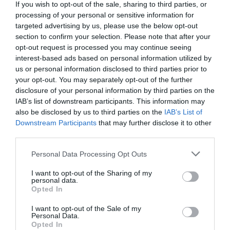
ligas europeas; 22 clubes de ACB y Primera FEB.
If you wish to opt-out of the sale, sharing to third parties, or
processing of your personal or sensitive information for
La plataforma también contabiliza la asistencia a
todos los eventos deportivos, de entretenimiento y
targeted advertising by us, please use the below opt-out
música en España, así como más de 25.000 contratos
section to confirm your selection. Please note that after your
de patrocinio en el mercado español y otros 7.000
opt-out request is processed you may continue seeing
contratos de las ligas europeas y norteamericanas de
interest-based ads based on personal information utilized by
fútbol y baloncesto, segmentados por competición,
us or personal information disclosed to third parties prior to
tipología de activos, marcas, categorías de producto y
your opt-out. You may separately opt-out of the further
valor económico aproximado de cada acuerdo. Si
disclosure of your personal information by third parties on the
quieres más información, contacta con nosotros a
IAB’s list of downstream participants. This information may
través de
intelligence@2playbook.com
.
also be disclosed by us to third parties on the
IAB’s List of
Downstream Participants
that may further disclose it to other
Añadir
2Playbook
como fuente preferida de Google
third parties.
de forma gratuita
Mantente informado con las últimas noticias de actualidad.
Personal Data Processing Opt Outs
ACTIVAR AHORA
I want to opt-out of the Sharing of my
personal data.
Opted In
Compartir
I want to opt-out of the Sale of my
Personal Data.
Imprimir
Opted In