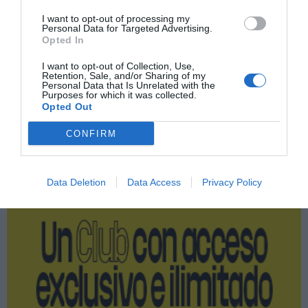
Índex
2P
I want to opt-out of processing my
Personal Data for Targeted Advertising.
Opted In
UD Almería
I want to opt-out of Collection, Use,
Retention, Sale, and/or Sharing of my
Personal Data that Is Unrelated with the
LaLiga
Purposes for which it was collected.
Opted Out
CONFIRM
Publicidad
Data Deletion
Data Access
Privacy Policy
2P
2Playbook Club