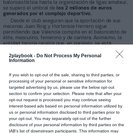
baloncestística hasta la organización de ligas amateur,
se superó el umbral de
los 2 millones de euros
generados por el complejo deportivo.
Desde el club aseguran que la aportación de sus
mecenas Juan Roig y Hortensia Herrero sigue
permitiendo que Valencia compita en el baloncesto de
élite, masculino, femenino y de cantera. Asimismo, la
entidad
taronja
recalca que, en paralelo, se está
trabajando para que el club sea cada vez más
sostenible, incrementando sus ingresos y el
gap
entre
2playbook -
Do Not Process My Personal
Information
estos y los gastos, siempre “sin dejar de lado el
objetivo de ser competitivos deportivamente en todas
las competiciones en las que se participe”.
If you wish to opt-out of the sale, sharing to third parties, or
processing of your personal or sensitive information for
Añadir
2Playbook
como fuente preferida de Google
targeted advertising by us, please use the below opt-out
de forma gratuita
section to confirm your selection. Please note that after your
Mantente informado con las últimas noticias de actualidad.
opt-out request is processed you may continue seeing
ACTIVAR AHORA
interest-based ads based on personal information utilized by
us or personal information disclosed to third parties prior to
your opt-out. You may separately opt-out of the further
disclosure of your personal information by third parties on the
Compartir
IAB’s list of downstream participants. This information may