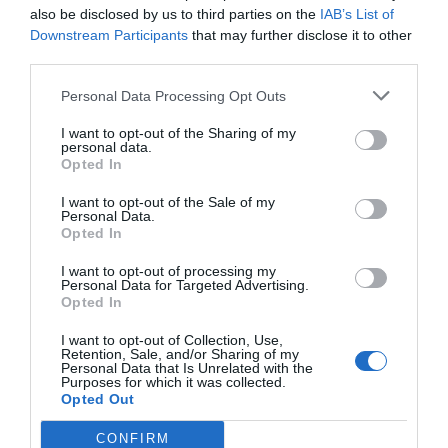
Imprimir
also be disclosed by us to third parties on the
IAB’s List of
Downstream Participants
that may further disclose it to other
third parties.
Índex
2P
Personal Data Processing Opt Outs
Valencia Basket
I want to opt-out of the Sharing of my
personal data.
Opted In
ACB
I want to opt-out of the Sale of my
Personal Data.
Opted In
Publicidad
I want to opt-out of processing my
Personal Data for Targeted Advertising.
Opted In
2P
2Playbook Club
I want to opt-out of Collection, Use,
Retention, Sale, and/or Sharing of my
Personal Data that Is Unrelated with the
Purposes for which it was collected.
Opted Out
CONFIRM