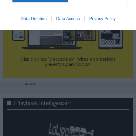
Data Deletion
Data Access
Privacy Policy
¡Haz click aquí y accede sin límites a contenidos
y eventos para Socios!​​​​​​​
Publicidad
2P
2Playbook Intelligence