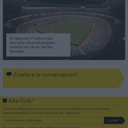
El Valencia CF obtiene las
licencias urbanísticas para
reiniciar las obras del Nou
Mestalla
¡Únete a la conversación!
2P
Alta Club
¡Únete a 2Playbook y comparte con tus contactos los contenidos
más relevantes sobre la industria del deporte!