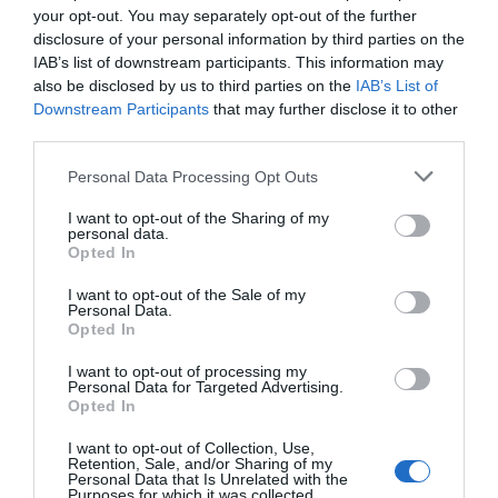
Mantente informado con las últimas noticias de actualidad.
your opt-out. You may separately opt-out of the further
ACTIVAR AHORA
disclosure of your personal information by third parties on the
IAB’s list of downstream participants. This information may
also be disclosed by us to third parties on the
IAB’s List of
Downstream Participants
that may further disclose it to other
Compartir
third parties.
Imprimir
Personal Data Processing Opt Outs
Índex
2P
I want to opt-out of the Sharing of my
personal data.
Opted In
Valencia CF
I want to opt-out of the Sale of my
Personal Data.
LaLiga
Opted In
I want to opt-out of processing my
Personal Data for Targeted Advertising.
Opted In
Publicidad
I want to opt-out of Collection, Use,
Retention, Sale, and/or Sharing of my
Personal Data that Is Unrelated with the
2P
2Playbook Club
Purposes for which it was collected.