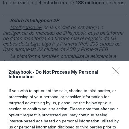
la finalización del estadio era de
188 millones
de euros.
Sobre Intelligence 2P
Intelligence 2P
es la unidad de estrategia e
inteligencia de mercado de 2Playbook, cuya plataforma
de datos monitoriza en tiempo real el negocio de 60
clubes de LaLiga, Liga F y Primera Rfef; 200 clubes de
ligas europeas; 22 clubes de ACB y Primera FEB.
La plataforma también contabiliza la asistencia a
todos los eventos deportivos, de entretenimiento y
música en España, así como más de 25.000 contratos
2playbook -
Do Not Process My Personal
de patrocinio en el mercado español y otros 7.000
Information
contratos de las ligas europeas y norteamericanas de
fútbol y baloncesto, segmentados por competición,
tipología de activos, marcas, categorías de producto y
If you wish to opt-out of the sale, sharing to third parties, or
valor económico aproximado de cada acuerdo. Si
processing of your personal or sensitive information for
quieres más información, contacta con nosotros a
targeted advertising by us, please use the below opt-out
través de
intelligence@2playbook.com
.
section to confirm your selection. Please note that after your
opt-out request is processed you may continue seeing
Añadir
2Playbook
como fuente preferida de Google
interest-based ads based on personal information utilized by
de forma gratuita
us or personal information disclosed to third parties prior to