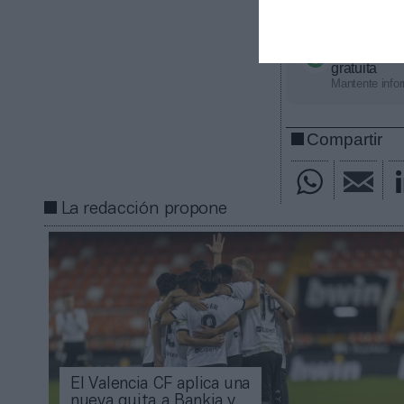
unos ingresos t
Añadir
2Pl
gratuita
Mantente infor
Compartir
La redacción propone
El Valencia CF aplica una
nueva quita a Bankia y