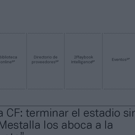
Biblioteca
Directorio de
2Playbook
2P
Eventos
2P
2P
2P
online
proveedores
Intelligence
 CF: terminar el estadio si
Mestalla los aboca a la