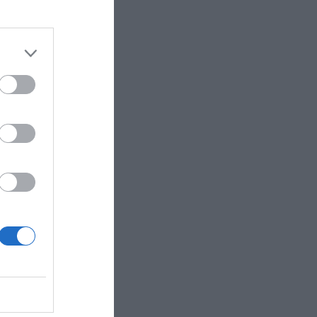
te
crédito en
ó “nada”
orado”.
e
urthy, que
 deudas
nciana,
itario a
 a una
o
os
y
una
más del
a 172
unta a