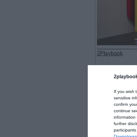
2Playbook
2playboo
Golpe de timón 
If you wish 
club, a través 
sensitive in
sobre la reunió
confirm you
Valenciana. Tra
continue se
los gestores d
information 
“Endeudar al c
further disc
irresponsable,
participants
Downstream 