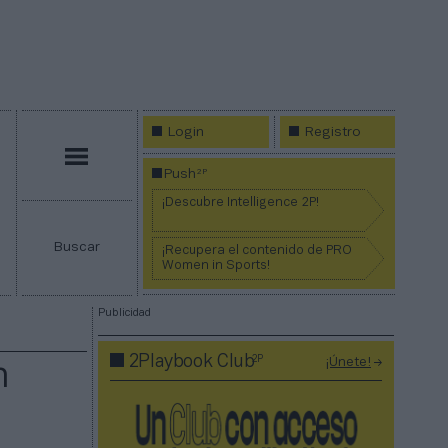
Login
Registro
Menú
2P
Push
¡Descubre Intelligence 2P!
Buscar
¡Recupera el contenido de PRO
Women in Sports!
Publicidad
2P
2Playbook Club
¡Únete!
n