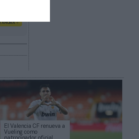
R AHORA
El Valencia CF renueva a
Vueling como
patrocinador oficial