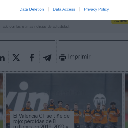
otales de 118 millones de euros.
Data Deletion
Data Access
Privacy Policy
aybook
como fuente preferida de Google de forma
ACTIVA
mado con las últimas noticias de actualidad.
Imprimir
El Valencia CF se tiñe de
rojo: pérdidas de 8
millones en 2019-2020 y