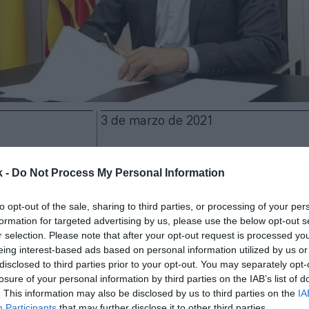
3 de marzo de 2021
Guardar
Me gusta
k -
Do Not Process My Personal Information
en el plan de comunicación de la propiedad del Valen
to opt-out of the sale, sharing to third parties, or processing of your per
de su presidente, Anil Murthy, ha querido dar su punt
formation for targeted advertising by us, please use the below opt-out s
n que mantuvieron ayer la entidad ché con la Genera
r selection. Please note that after your opt-out request is processed y
s el encuentro, el presidente autonómico, Ximo Puig,
eing interest-based ads based on personal information utilized by us or
el Valencia, y ahora su máximo responsable ha respo
disclosed to third parties prior to your opt-out. You may separately opt-
lub sin vender la parcela (de Mestalla) previamente
losure of your personal information by third parties on the IAB’s list of
 supondría repetir los mismos errores del pasado y,
. This information may also be disclosed by us to third parties on the
IA
Participants
that may further disclose it to other third parties.