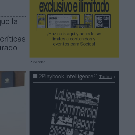
que la
¡Haz click aquí y accede sin
críticas
límites a contenidos y
eventos para Socios!​​​​​​​
urado
Publicidad
2P
2Playbook Intelligence
Todos