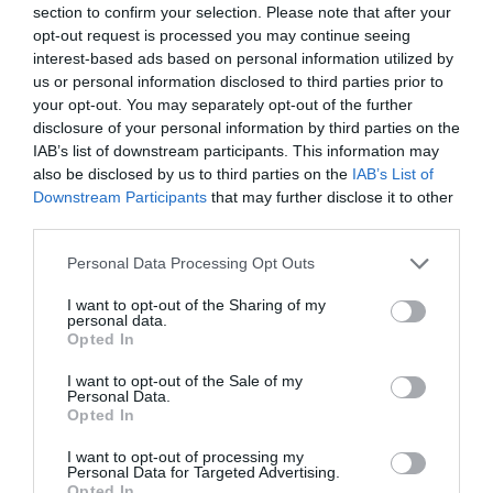
100 empleados que tiene la empresa
, que
section to confirm your selection. Please note that after your
recientemente ha fichado a un director de contenido
opt-out request is processed you may continue seeing
audiovisual, Darío Manzano,
para impulsar el desarrollo
interest-based ads based on personal information utilized by
de nuevas líneas de negocio más allá de los deportes
us or personal information disclosed to third parties prior to
electrónicos.
your opt-out. You may separately opt-out of the further
disclosure of your personal information by third parties on the
Añadir
2Playbook
como fuente preferida de Google
IAB’s list of downstream participants. This information may
de forma gratuita
also be disclosed by us to third parties on the
IAB’s List of
Mantente informado con las últimas noticias de actualidad.
Downstream Participants
that may further disclose it to other
ACTIVAR AHORA
third parties.
Personal Data Processing Opt Outs
Compartir
I want to opt-out of the Sharing of my
personal data.
Imprimir
Opted In
I want to opt-out of the Sale of my
Índex
2P
Personal Data.
Opted In
eSports
I want to opt-out of processing my
Personal Data for Targeted Advertising.
Opted In