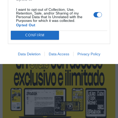
Giants Gaming
I want to opt-out of Collection, Use,
Retention, Sale, and/or Sharing of my
Personal Data that Is Unrelated with the
Purposes for which it was collected.
Publicidad
Opted Out
CONFIRM
2P
2Playbook Club
Data Deletion
Data Access
Privacy Policy