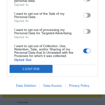
personal data.
Opted In
2P
2Playbook Club
I want to opt-out of the Sale of my
Personal Data.
Opted In
I want to opt-out of processing my
Personal Data for Targeted Advertising.
Opted In
I want to opt-out of Collection, Use,
Retention, Sale, and/or Sharing of my
Personal Data that Is Unrelated with the
Purposes for which it was collected.
Opted Out
CONFIRM
¡Haz click aquí y accede sin límites a contenidos
Data Deletion
Data Access
Privacy Policy
y eventos para Socios!​​​​​​​
Publicidad