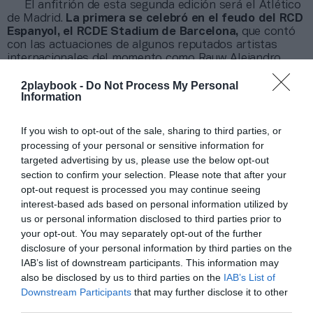
El anfitrión de esta segunda edición será el Atlético
de Madrid.
La primera se celebró en el feudo del RCD
Espanyol, el RCDE Stadium de Barcelona,
que contó
con las actuaciones de algunos reputados artistas
internacionales del momento como Rauw Alejandro,
Bizarrap, María Becerra, Steve Aoki y Juan Magán.
Todos ellos
congregaron más de 23.000 personas
en
2playbook -
Do Not Process My Personal
Information
un
show
de más de seis horas de duración. La venta de
entradas se anunciará en los próximos días.
If you wish to opt-out of the sale, sharing to third parties, or
Añadir
2Playbook
como fuente preferida de Google
processing of your personal or sensitive information for
de forma gratuita
targeted advertising by us, please use the below opt-out
Mantente informado con las últimas noticias de actualidad.
section to confirm your selection. Please note that after your
ACTIVAR AHORA
opt-out request is processed you may continue seeing
interest-based ads based on personal information utilized by
us or personal information disclosed to third parties prior to
your opt-out. You may separately opt-out of the further
Compartir
disclosure of your personal information by third parties on the
IAB’s list of downstream participants. This information may
Imprimir
also be disclosed by us to third parties on the
IAB’s List of
Downstream Participants
that may further disclose it to other
Índex
2P
third parties.