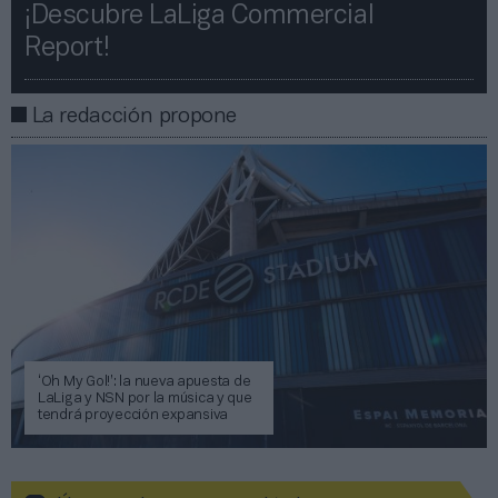
¡Descubre LaLiga Commercial
Report!​​
La redacción propone
‘Oh My Gol!’: la nueva apuesta de
LaLiga y NSN por la música y que
tendrá proyección expansiva