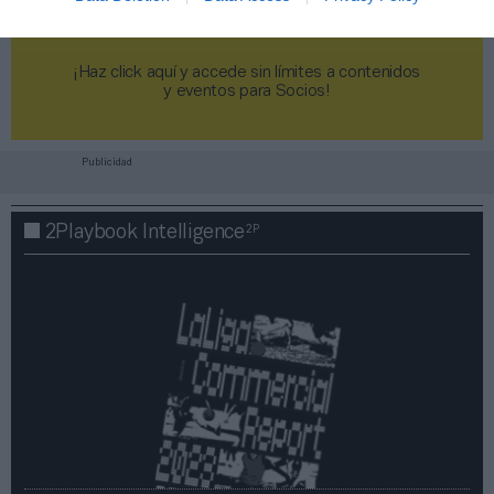
¡Haz click aquí y accede sin límites a contenidos
y eventos para Socios!​​​​​​​
Publicidad
2P
2Playbook Intelligence