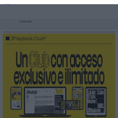
Asobal
Publicidad
2P
2Playbook Club