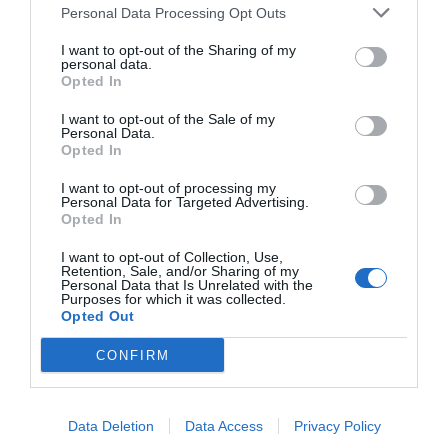
de patrocinio en el mercado español y otros 7.000
Personal Data Processing Opt Outs
contratos de las ligas europeas y norteamericanas de
fútbol y baloncesto, segmentados por competición,
I want to opt-out of the Sharing of my
personal data.
tipología de activos, marcas, categorías de producto y
Opted In
valor económico aproximado de cada acuerdo. Si
quieres más información, contacta con nosotros a
I want to opt-out of the Sale of my
través de
intelligence@2playbook.com
.
Personal Data.
Opted In
Añadir
2Playbook
como fuente preferida de Google
I want to opt-out of processing my
de forma gratuita
Personal Data for Targeted Advertising.
Mantente informado con las últimas noticias de actualidad.
Opted In
ACTIVAR AHORA
I want to opt-out of Collection, Use,
Retention, Sale, and/or Sharing of my
Personal Data that Is Unrelated with the
Purposes for which it was collected.
Compartir
Opted Out
Imprimir
CONFIRM
Índex
2P
Data Deletion
Data Access
Privacy Policy