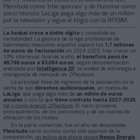
Plenitude como ‘title sponsor’ y de Hummel como
socio técnico. LaLiga paga algo más de un millón
por la televisión y sigue el litigio con la RFEBM.
La Asobal crece a doble dígito
y consolida su
rentabilidad. La gestora de la liga profesional de
balonmano masculino español superó los
1,7 millones
de euros
de
facturación
en 2024-2025, tras crecer un
10% interanual. Gracias a ello,
el beneficio pasó de
48.796 euros a 83.084 euros
, según documentación
analizada por
Intelligence 2P
, la unidad de estrategia e
inteligencia de mercado de
2Playbook
.
La principal línea de ingresos de la asociación es la
venta de sus
derechos audiovisuales
, en manos de
LaLiga
, que paga algo más de
un millón de euros
anuales
y con la que
tiene contrato hasta 2027-2028
,
tal y como avanzó
2Playbook
. El resto proviene,
principalmente, de los patrocinios y de las cuotas de
afiliación de los clubes.
En la parte comercial, fue un año de despedidas.
Plenitude
cerró su ciclo como
title sponsor
de la
competición,
un activo que ahora ocupa
Nexus Energía
.