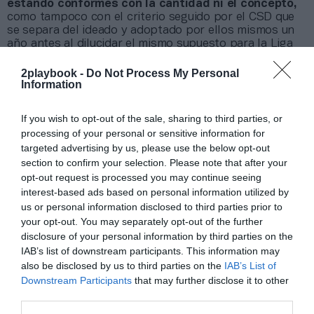
estando conformes con la cantidad ni el concepto,
como tampoco con el criterio seguido por el CSD que
se separa del ideado y adoptado por ellos mismos un
año antes al dilucidar el mismo supuesto para la Liga
Femenina de Fútbol (Liga F) a la hora de calcular esta y
otras cantidades, (la gestora) interpuso primero
2playbook -
Do Not Process My Personal
recurso de reposición ante el propio CSD y
Information
posteriormente recurso contencioso administrativo aún
no resuelto con petición expresa de la suspensión de la
If you wish to opt-out of the sale, sharing to third parties, or
ejecución del dicho pago y del resto de lo recogido en
processing of your personal or sensitive information for
la resolución impugnada”, detalla la Asobal, que
targeted advertising by us, please use the below opt-out
mantiene abierta la vía contenciosa.
section to confirm your selection. Please note that after your
opt-out request is processed you may continue seeing
interest-based ads based on personal information utilized by
Sobre Intelligence 2P
us or personal information disclosed to third parties prior to
Intelligence 2P
es la unidad de estrategia e
your opt-out. You may separately opt-out of the further
inteligencia de mercado de 2Playbook, cuya plataforma
disclosure of your personal information by third parties on the
de datos monitoriza en tiempo real el negocio de 60
clubes de LaLiga, Liga F y Primera Rfef; 200 clubes de
IAB’s list of downstream participants. This information may
ligas europeas; 22 clubes de ACB y Primera FEB.
also be disclosed by us to third parties on the
IAB’s List of
Downstream Participants
that may further disclose it to other
La plataforma también contabiliza la asistencia a
todos los eventos deportivos, de entretenimiento y
third parties.
música en España, así como más de 25.000 contratos