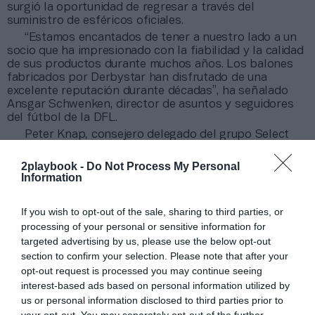
surgió la oportunidad de regresar a través del
suministro de esféricos oficiales.
“Estamos encantados de tener a nuestro lado a un
socio que ha impresionado con la fiabilidad y la calidad
de sus productos durante muchos años. Los balones
fabricados por Derbystar han disfrutado de una
excelente reputación durante décadas”, ha señalado
Ansgar Schwenken, director de asuntos y seguidores
del fútbol de la DFL.
Peter Knap, consejero delegado del grupo Select
Sport, ha recordado que con sus dos marcas se han
erigido en “uno de los principales fabricantes de
2playbook -
Do Not Process My Personal
balones”.
“Proporcionamos balones oficiales de las
Information
marcas Select y Derbystar a más de 14 ligas
europeas, y la Bundesliga representa el pináculo de
If you wish to opt-out of the sale, sharing to third parties, or
nuestras asociaciones ligueras
”, ha añadido.
processing of your personal or sensitive information for
Las principales ligas en muchos países diferentes
targeted advertising by us, please use the below opt-out
como Bélgica, Canadá, Dinamarca, Finlandia, Islandia,
section to confirm your selection. Please note that after your
los Países Bajos, Noruega, Portugal y Suecia usan
opt-out request is processed you may continue seeing
balones de la multinacional.
interest-based ads based on personal information utilized by
us or personal information disclosed to third parties prior to
Añadir
2Playbook
como fuente preferida de Google
your opt-out. You may separately opt-out of the further