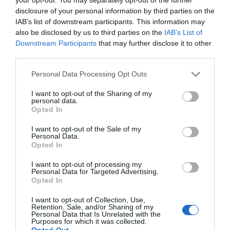
de forma gratuita
disclosure of your personal information by third parties on the
Mantente informado con las últimas noticias de actualidad.
ACTIVAR AHORA
IAB’s list of downstream participants. This information may
also be disclosed by us to third parties on the
IAB’s List of
Downstream Participants
that may further disclose it to other
third parties.
Compartir
Personal Data Processing Opt Outs
Imprimir
I want to opt-out of the Sharing of my
personal data.
Índex
2P
Opted In
I want to opt-out of the Sale of my
Bundesliga
Personal Data.
Opted In
I want to opt-out of processing my
Personal Data for Targeted Advertising.
Publicidad
Opted In
I want to opt-out of Collection, Use,
Retention, Sale, and/or Sharing of my
2P
2Playbook Club
Personal Data that Is Unrelated with the
Purposes for which it was collected.
Opted Out