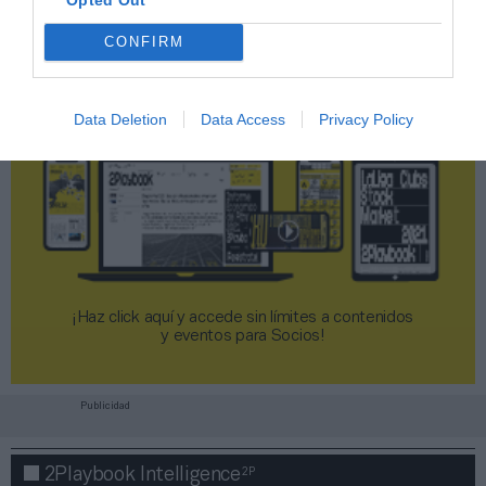
CONFIRM
Data Deletion
Data Access
Privacy Policy
¡Haz click aquí y accede sin límites a contenidos
y eventos para Socios!​​​​​​​
Publicidad
2P
2Playbook Intelligence