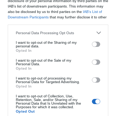
la Europa League, repartió 8 millones de euros (4,3
disclosure of your personal information by third parties on the
millones para los alemanes y 3,3 millones para el
IAB’s list of downstream participants. This information may
equipo andaluz).
also be disclosed by us to third parties on the
IAB’s List of
El campeón de la Europa League, el Villarreal CF fue
Downstream Participants
that may further disclose it to other
el equipo que más dinero se embolsó de la segunda
third parties.
competición europea con 33 millones de euros. Sin
embargo, el otro finalista, el
Manchester United
Personal Data Processing Opt Outs
recibió más dinero en total al haber participado
también en la fase de grupos de la Champions
I want to opt-out of the Sharing of my
League
, con una cifra total que ascendió hasta los 79,5
personal data.
Opted In
millones de euros.
Por debajo de los finalistas, los clubes que más se
I want to opt-out of the Sale of my
llevaron fueron Arsenal FC (29,8 millones de euros), AS
Personal Data.
Roma (24 millones de euros) y Tottenham Hotspour FC
Opted In
(19,8 millones). El resto de los equipos españoles que
disputaron encuentros europeos se llevaron un buen
I want to opt-out of processing my
pellizco de la bolsa de premios de la Uefa: el Granada
Personal Data for Targeted Advertising.
Opted In
CF percibió 17 millones y la Real Sociedad 12 millones
de euros.
I want to opt-out of Collection, Use,
Retention, Sale, and/or Sharing of my
Personal Data that Is Unrelated with the
Purposes for which it was collected.
Opted Out