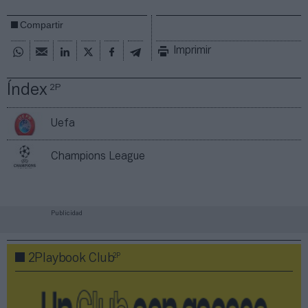
Compartir
Imprimir
Índex
2P
Uefa
Champions League
Publicidad
2P
2Playbook Club