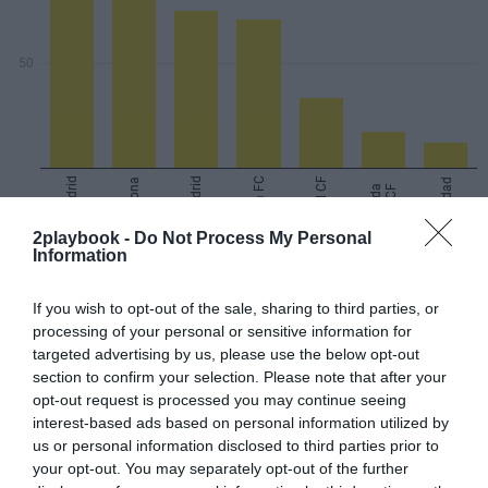
2playbook -
Do Not Process My Personal
Information
If you wish to opt-out of the sale, sharing to third parties, or
processing of your personal or sensitive information for
targeted advertising by us, please use the below opt-out
section to confirm your selection. Please note that after your
Otros clubes de Europa que se llevaron más parte
opt-out request is processed you may continue seeing
del pastel fueron FC Bayern, con 92,8 millones de
interest-based ads based on personal information utilized by
euros, Liverpool FC (88 millones) y Juventus FC (82,8
us or personal information disclosed to third parties prior to
millones). Además, la pasada Supercopa de Europa que
your opt-out. You may separately opt-out of the further
enfrentó al club bávaro y al Sevilla, como campeón de