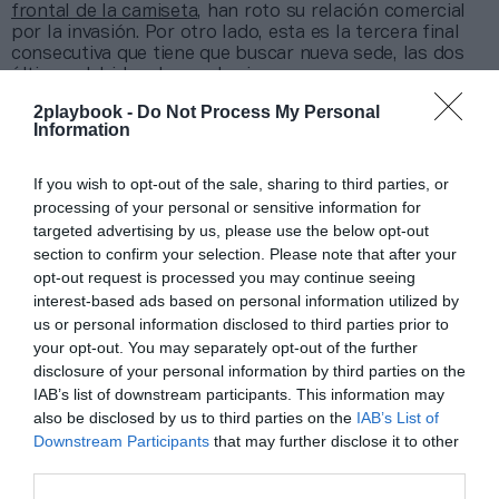
frontal de la camiseta
, han roto su relación comercial
por la invasión. Por otro lado, esta es la tercera final
consecutiva que tiene que buscar nueva sede, las dos
últimas debido a la pandemia.
2playbook -
Do Not Process My Personal
Añadir
2Playbook
como fuente preferida de Google
Information
de forma gratuita
Mantente informado con las últimas noticias de actualidad.
If you wish to opt-out of the sale, sharing to third parties, or
ACTIVAR AHORA
processing of your personal or sensitive information for
targeted advertising by us, please use the below opt-out
section to confirm your selection. Please note that after your
Compartir
opt-out request is processed you may continue seeing
interest-based ads based on personal information utilized by
Imprimir
us or personal information disclosed to third parties prior to
your opt-out. You may separately opt-out of the further
disclosure of your personal information by third parties on the
Índex
2P
IAB’s list of downstream participants. This information may
also be disclosed by us to third parties on the
IAB’s List of
Champions League
Downstream Participants
that may further disclose it to other
third parties.
Uefa