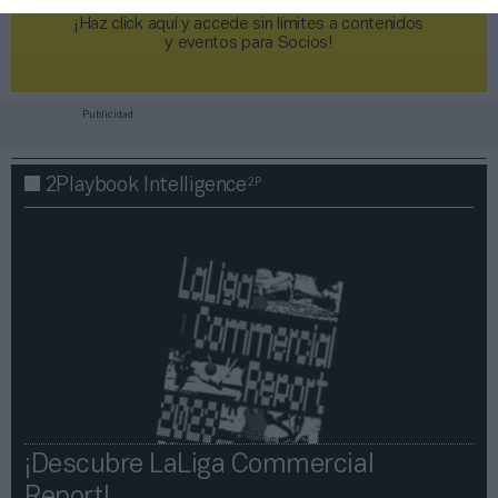
¡Haz click aquí y accede sin límites a contenidos
y eventos para Socios!​​​​​​​
Publicidad
2P
2Playbook Intelligence
¡Descubre LaLiga Commercial
Report!​​