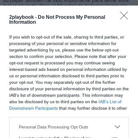
su papel también ha sido importante para sellar este
nuevo acuerdo. Para el Mundial de Automovilismo las
negociaciones se antojan más complicadas, sobre todo
2playbook -
Do Not Process My Personal
a partir de la incorporación de Madrid al calendario,
Information
pero su buena r
elación con Stefano Domenicali
,
consejero delegado de la Fórmula 1, puede ser clave.
If you wish to opt-out of the sale, sharing to third parties, or
processing of your personal or sensitive information for
¿Aún no conoces qué es PRO Women in Sports?
targeted advertising by us, please use the below opt-out
PRO Women
es un evento organizado por
section to confirm your selection. Please note that after your
2Playbook, que en febrero de 2025 celebra su segunda
opt-out request is processed you may continue seeing
edición. El evento presencial, celebrado en Barcelona, va
interest-based ads based on personal information utilized by
acompañado del primer informe que pone cifras
us or personal information disclosed to third parties prior to
económicas al negocio que genera el deporte femenino
your opt-out. You may separately opt-out of the further
en España:
Women in Sports Landscape
.
disclosure of your personal information by third parties on the
Todas las ponencias están disponibles en
todas las
IAB’s list of downstream participants. This information may
plataformas de audio
en formato podcast. También
also be disclosed by us to third parties on the
IAB’s List of
puedes seguir toda la actualidad económica del deporte
Downstream Participants
that may further disclose it to other
practicado por mujeres a través de
PRO Women in
third parties.
Sports
dentro de 2Playbook Media.
Personal Data Processing Opt Outs
Añadir
2Playbook
como fuente preferida de Google
de forma gratuita