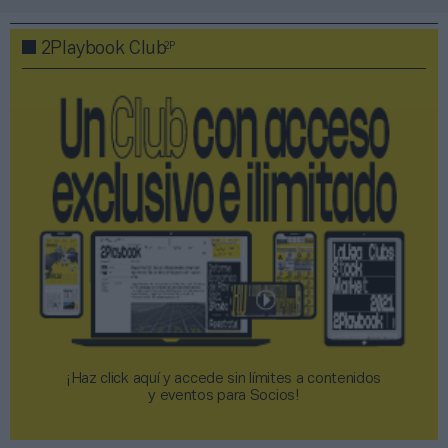
2P
2Playbook Club
¡Haz click aquí y accede sin límites a contenidos
y eventos para Socios!​​​​​​​