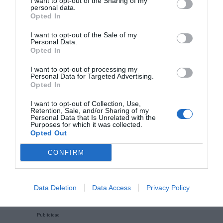
I want to opt-out of the Sharing of my
Mantente informado con las últimas noticias de actualidad.
personal data.
ACTIVAR AHORA
Opted In
I want to opt-out of the Sale of my
Personal Data.
Opted In
Compartir
I want to opt-out of processing my
Imprimir
Personal Data for Targeted Advertising.
Opted In
Índex
2P
I want to opt-out of Collection, Use,
Retention, Sale, and/or Sharing of my
Personal Data that Is Unrelated with the
Purposes for which it was collected.
Circuito de Barcelona-Catalunya
Opted Out
MotoGP
CONFIRM
Generalitat de Catalunya
Data Deletion
Data Access
Privacy Policy
Publicidad