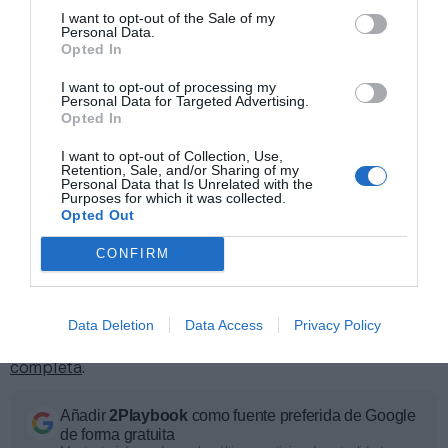
I want to opt-out of the Sale of my
Personal Data.
Opted In
I want to opt-out of processing my
Personal Data for Targeted Advertising.
Opted In
I want to opt-out of Collection, Use,
Retention, Sale, and/or Sharing of my
Personal Data that Is Unrelated with the
Purposes for which it was collected.
Opted Out
CONFIRM
Excluidos estos cuatro, la radiografía del negocio de
la competición revela que 26 de 38 equipos cerraron
Data Deletion
Data Access
Privacy Policy
con pérdidas. Los escenarios son muy diversos.
Hazte
Socio de 2Playbook y accede a la documentación
completa
.
Añadir
2Playbook
como fuente preferida de Google
de forma gratuita