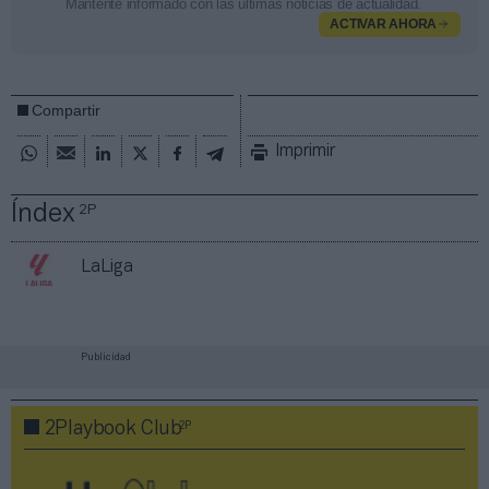
Mantente informado con las últimas noticias de actualidad.
ACTIVAR AHORA
Compartir
Imprimir
Índex
2P
LaLiga
Publicidad
2P
2Playbook Club