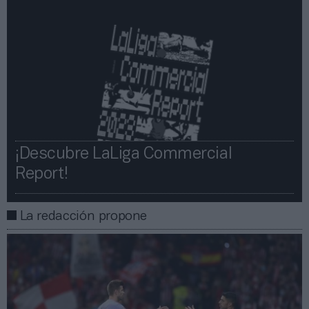
¡Descubre LaLiga Commercial
Report!​​
La redacción propone