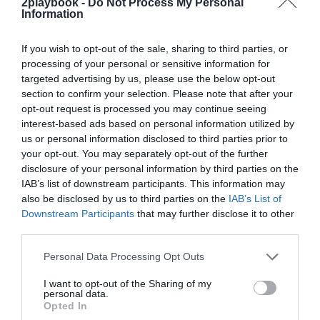
2playbook -
Do Not Process My Personal
Information
Estas son las grandes cifras económicas de los
clubes que compitieron en LaLiga SmartBank en 2020-
2021:
If you wish to opt-out of the sale, sharing to third parties, or
processing of your personal or sensitive information for
targeted advertising by us, please use the below opt-out
section to confirm your selection. Please note that after your
opt-out request is processed you may continue seeing
interest-based ads based on personal information utilized by
us or personal information disclosed to third parties prior to
your opt-out. You may separately opt-out of the further
disclosure of your personal information by third parties on the
IAB’s list of downstream participants. This information may
also be disclosed by us to third parties on the
IAB’s List of
Downstream Participants
that may further disclose it to other
third parties.
Personal Data Processing Opt Outs
I want to opt-out of the Sharing of my
personal data.
Opted In